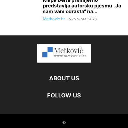
Klapa Delta premijerno
predstavlja autorsku pjesmu „Ja
sam vam odrasta“ na...
Metkovic.hr
-
5 kolovoza, 2026
ABOUT US
FOLLOW US
©