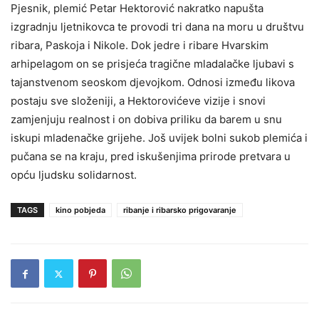
Pjesnik, plemić Petar Hektorović nakratko napušta
izgradnju ljetnikovca te provodi tri dana na moru u društvu
ribara, Paskoja i Nikole. Dok jedre i ribare Hvarskim
arhipelagom on se prisjeća tragične mladalačke ljubavi s
tajanstvenom seoskom djevojkom. Odnosi između likova
postaju sve složeniji, a Hektorovićeve vizije i snovi
zamjenjuju realnost i on dobiva priliku da barem u snu
iskupi mladenačke grijehe. Još uvijek bolni sukob plemića i
pučana se na kraju, pred iskušenjima prirode pretvara u
opću ljudsku solidarnost.
TAGS
kino pobjeda
ribanje i ribarsko prigovaranje