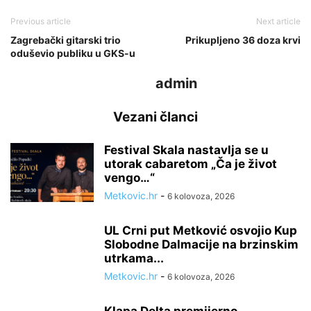
Previous article
Next article
Zagrebački gitarski trio
Prikupljeno 36 doza krvi
oduševio publiku u GKS-u
admin
Vezani članci
Festival Skala nastavlja se u
utorak cabaretom „Ča je život
vengo…“
Metkovic.hr
-
6 kolovoza, 2026
UL Crni put Metković osvojio Kup
Slobodne Dalmacije na brzinskim
utrkama...
Metkovic.hr
-
6 kolovoza, 2026