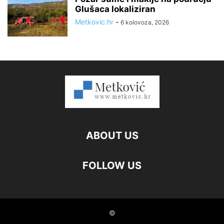
Glušaca lokaliziran
Metkovic.hr
-
6 kolovoza, 2026
ABOUT US
FOLLOW US
©