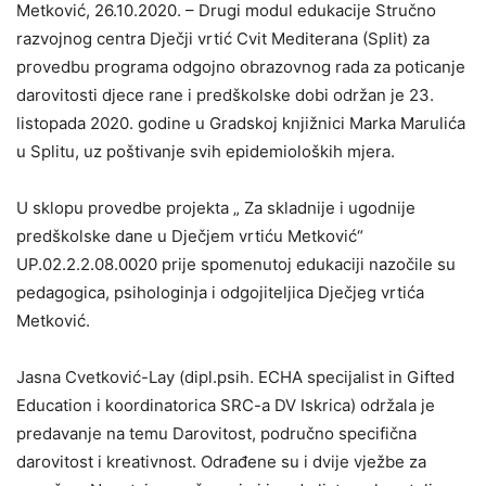
Metković, 26.10.2020. – Drugi modul edukacije Stručno
razvojnog centra Dječji vrtić Cvit Mediterana (Split) za
provedbu programa odgojno obrazovnog rada za poticanje
darovitosti djece rane i predškolske dobi održan je 23.
listopada 2020. godine u Gradskoj knjižnici Marka Marulića
u Splitu, uz poštivanje svih epidemioloških mjera.
U sklopu provedbe projekta „ Za skladnije i ugodnije
predškolske dane u Dječjem vrtiću Metković“
UP.02.2.2.08.0020 prije spomenutoj edukaciji nazočile su
pedagogica, psihologinja i odgojiteljica Dječjeg vrtića
Metković.
Jasna Cvetković-Lay (dipl.psih. ECHA specijalist in Gifted
Education i koordinatorica SRC-a DV Iskrica) održala je
predavanje na temu Darovitost, područno specifična
darovitost i kreativnost. Odrađene su i dvije vježbe za