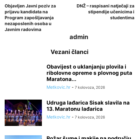
Objavljen Javni poziv za
DNŽ – raspisani natječaji za
prijavu kandidata na
stipendije učenicima i
Program zapošljavanja
studentima
nezaposlenih osoba u
Javnim radovima
admin
Vezani članci
Obavijest o uklanjanju plovila i
ribolovne opreme s plovnog puta
Maratona...
Metkovic.hr
-
7 kolovoza, 2026
Udruga lađarica Sisak slavila na
13. Maratonu lađarica
Metkovic.hr
-
7 kolovoza, 2026
Požar šume i makije na području