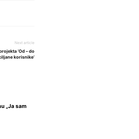
Next article
rojekta ‘Od – do
ciljane korisnike’
mu „Ja sam