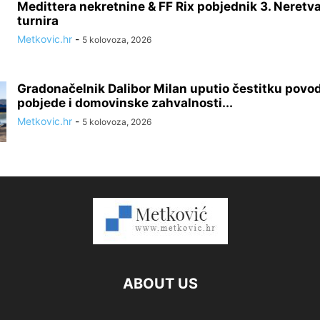
Medittera nekretnine & FF Rix pobjednik 3. Neretv
turnira
Metkovic.hr
-
5 kolovoza, 2026
Gradonačelnik Dalibor Milan uputio čestitku pov
pobjede i domovinske zahvalnosti...
Metkovic.hr
-
5 kolovoza, 2026
ABOUT US