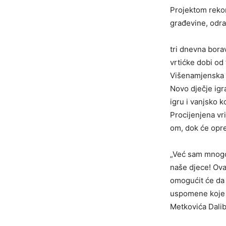
Projektom rekon
građevine, odra
tri dnevna bora
vrtićke dobi od
Višenamjenska
Novo dječje igr
igru i vanjsko k
Procijenjena vri
om, dok će opre
„Već sam mnogo
naše djece! Ovaj
omogućit će da s
uspomene koje ć
Metkovića Dalib