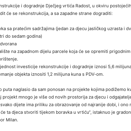
strukcije i dogradnje Dječjeg vrtića Radost, u okviru postojećih
dit će se rekonstrukcija, a sa zapadne strane dograditi:
vka sa pratećim sadržajima (jedan za djecu jasličkog uzrasta i d
 tri do sedam godina)
 dvorana
alište na zapadnom dijelu parcele koja će se opremiti prigodni
orištenje.
jednost investicije rekonstrukcije i dogradnje iznosi 5,6 miliju
manje objekta iznositi 1,2 milijuna kuna s PDV-om.
 puta naglasio da sam ponosan na projekte kojima podižemo kva
 projekt mnogo je više od novih prostorija za djecu i odgajatelj
vako dijete ima priliku za obrazovanje od najranije dobi, i ono 
e ta djeca stvoriti tijekom boravka u vrtiću“, istaknuo je grado
or Milan.