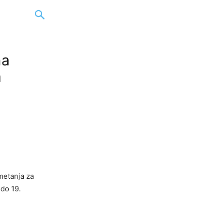
na
a
metanja za
 do 19.