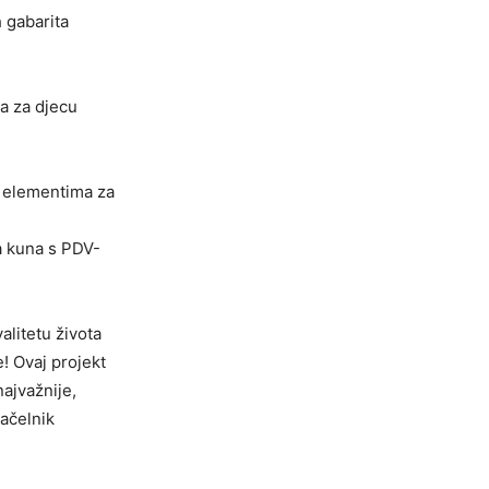
 gabarita
va za djecu
m elementima za
na kuna s PDV-
litetu života
e! Ovaj projekt
najvažnije,
načelnik