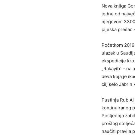
Nova knjiga Gor
jedne od najveći
njegovom 3300 
pijeska prešao 
Početkom 2019. 
ulazak u Saudij
ekspedicije kroz
„Rakayib“ – na 
deva koja je ik
cilj selo Jabrin
Pustinja Rub Al 
kontinuiranog p
Posljednja zabi
prošlog stoljeć
naučiti pravila