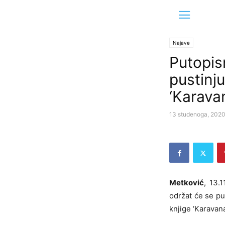
Najave
Putopis
pustinju
‘Karava
13 studenoga, 202
Metković
, 13.
održat će se pu
knjige ‘Karavan