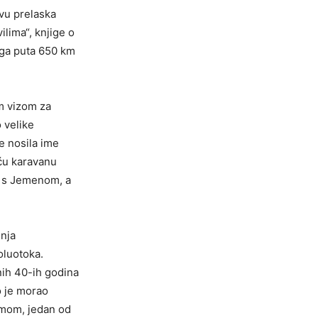
vu prelaska
ilima“, knjige o
ga puta 650 km
om vizom za
 velike
je nosila ime
eću karavanu
ci s Jemenom, a
inja
oluotoka.
nih 40-ih godina
o je morao
limom, jedan od