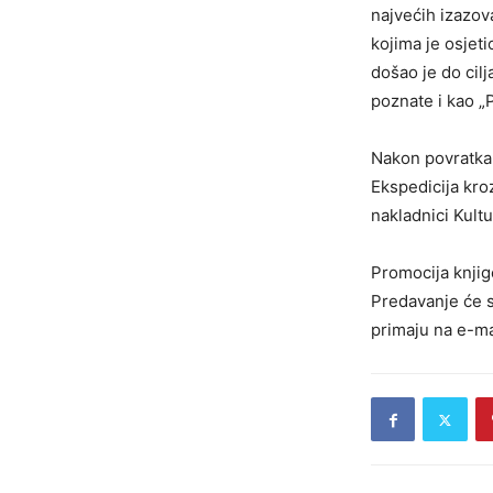
najvećih izazova
kojima je osjeti
došao je do cilj
poznate i kao „
Nakon povratka 
Ekspedicija kro
nakladnici Kult
Promocija knjig
Predavanje će s
primaju na e-ma