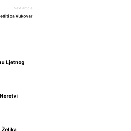
Next article
etliti za Vukovar
mu Ljetnog
 Neretvi
 Željka