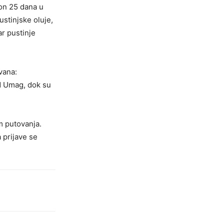
kon 25 dana u
ustinjske oluje,
ar pustinje
vana:
ad Umag, dok su
m putovanja.
 prijave se