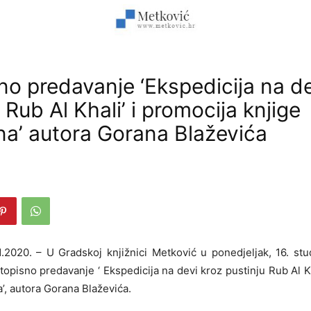
no predavanje ‘Ekspedicija na de
 Rub Al Khali’ i promocija knjige
na’ autora Gorana Blaževića
0
11.2020. – U Gradskoj knjižnici Metković u ponedjeljak, 16. s
topisno predavanje ‘ Ekspedicija na devi kroz pustinju Rub Al Kh
a’, autora Gorana Blaževića.