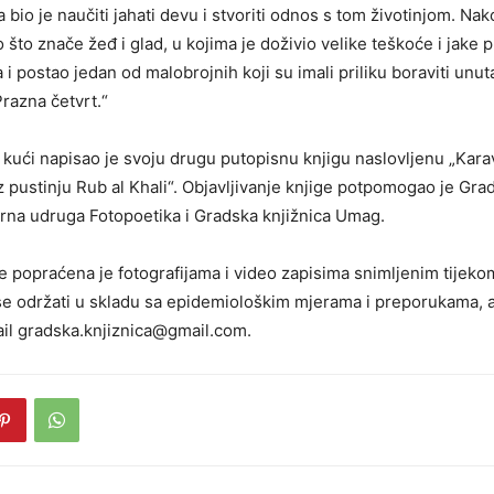
 bio je naučiti jahati devu i stvoriti odnos s tom životinjom. Na
o što znače žeđ i glad, u kojima je doživio velike teškoće i jake p
a i postao jedan od malobrojnih koji su imali priliku boraviti unut
Prazna četvrt.“
kući napisao je svoju drugu putopisnu knjigu naslovljenu „Kara
z pustinju Rub al Khali“. Objavljivanje knjige potpomogao je Gr
urna udruga Fotopoetika i Gradska knjižnica Umag.
e popraćena je fotografijama i video zapisima snimljenim tijeko
e održati u skladu sa epidemiološkim mjerama i preporukama, a
il gradska.knjiznica@gmail.com.