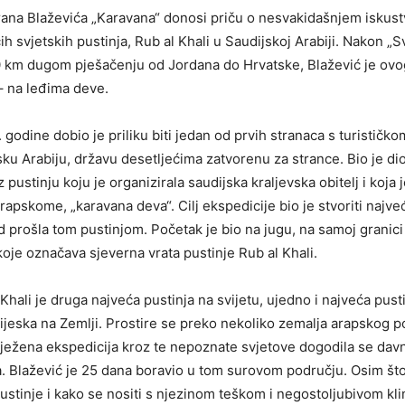
ana Blaževića „Karavana“ donosi priču o nesvakidašnjem iskust
h svjetskih pustinja, Rub al Khali u Saudijskoj Arabiji. Nakon „Sv
km dugom pješačenju od Jordana do Hrvatske, Blažević je ovo
– na leđima deve.
godine dobio je priliku biti jedan od prvih stranaca s turističk
sku Arabiju, državu desetljećima zatvorenu za strance. Bio je dio
 pustinju koju je organizirala saudijska kraljevska obitelj i koja 
arapskome, „karavana deva“. Cilj ekspedicije bio je stvoriti najv
ad prošla tom pustinjom. Početak je bio na jugu, na samoj grani
 koje označava sjeverna vrata pustinje Rub al Khali.
Khali je druga najveća pustinja na svijetu, ujedno i najveća pust
ijeska na Zemlji. Prostire se preko nekoliko zemalja arapskog p
lježena ekspedicija kroz te nepoznate svjetove dogodila se dav
a. Blažević je 25 dana boravio u tom surovom području. Osim št
 pustinje i kako se nositi s njezinom teškom i negostoljubivom k