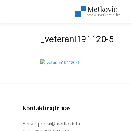
Metković
www.metkovic.hr
_veterani191120-5
Kontaktirajte nas
E-mail: portal@metkovic.hr