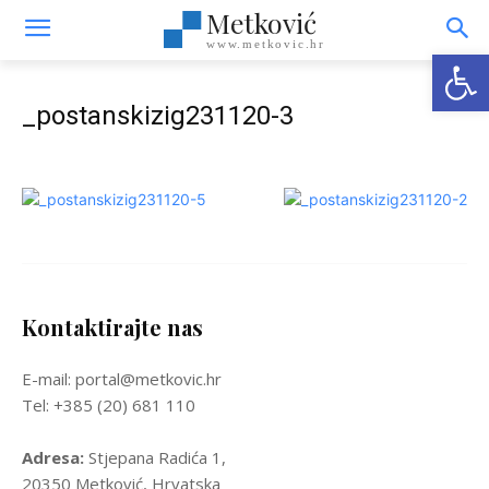
Metković
www.metkovic.hr
Open
_postanskizig231120-3
Kontaktirajte nas
E-mail: portal@metkovic.hr
Tel: +385 (20) 681 110
Adresa:
Stjepana Radića 1,
20350 Metković, Hrvatska