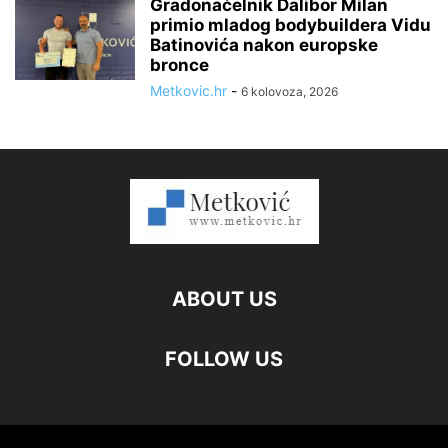
Gradonačelnik Dalibor Milan
primio mladog bodybuildera Vidu
Batinovića nakon europske
bronce
Metkovic.hr
-
6 kolovoza, 2026
ABOUT US
FOLLOW US