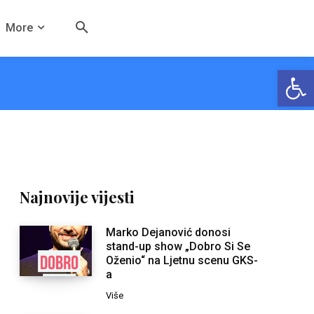
More
Open
Najnovije vijesti
Marko Dejanović donosi
stand-up show „Dobro Si Se
Oženio“ na Ljetnu scenu GKS-
a
Više