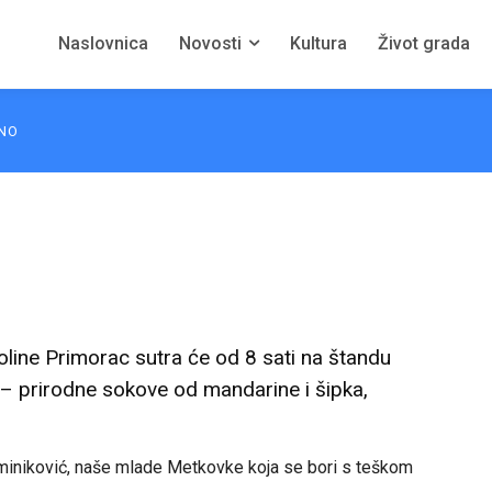
Naslovnica
Novosti
Kultura
Život grada
NO
oline Primorac sutra će od 8 sati na štandu
– prirodne sokove od mandarine i šipka,
Dominiković, naše mlade Metkovke koja se bori s teškom