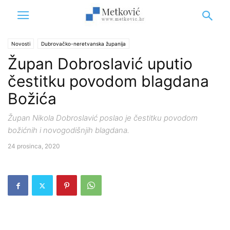
Novosti
Dubrovačko-neretvanska županija
Župan Dobroslavić uputio
čestitku povodom blagdana
Božića
Župan Nikola Dobroslavić poslao je čestitku povodom
božićnih i novogodišnjih blagdana.
24 prosinca, 2020