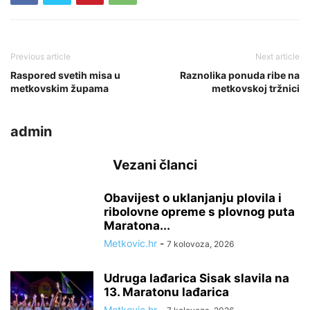
Previous article
Next article
Raspored svetih misa u
Raznolika ponuda ribe na
metkovskim župama
metkovskoj tržnici
admin
Vezani članci
Obavijest o uklanjanju plovila i
ribolovne opreme s plovnog puta
Maratona...
Metkovic.hr
-
7 kolovoza, 2026
Udruga lađarica Sisak slavila na
13. Maratonu lađarica
Metkovic.hr
-