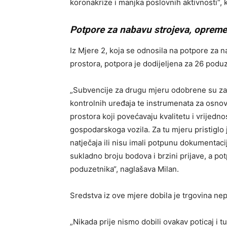
koronakrize i manjka poslovnih aktivnosti“, 
Potpore za nabavu strojeva, opreme
Iz Mjere 2, koja se odnosila na potpore za 
prostora, potpora je dodijeljena za 26 poduz
„Subvencije za drugu mjeru odobrene su za 
kontrolnih uređaja te instrumenata za osno
prostora koji povećavaju kvalitetu i vrijedn
gospodarskoga vozila. Za tu mjeru pristiglo j
natječaja ili nisu imali potpunu dokumentaci
sukladno broju bodova i brzini prijave, a po
poduzetnika“, naglašava Milan.
Sredstva iz ove mjere dobila je trgovina n
„Nikada prije nismo dobili ovakav poticaj i t