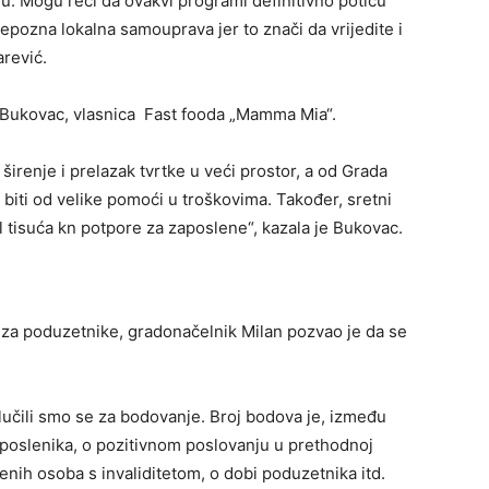
 Mogu reći da ovakvi programi definitivno potiču
epozna lokalna samouprava jer to znači da vrijedite i
rević.
a Bukovac, vlasnica Fast fooda „Mamma Mia“.
 širenje i prelazak tvrtke u veći prostor, a od Grada
 biti od velike pomoći u troškovima. Također, sretni
l tisuća kn potpore za zaposlene“, kazala je Bukovac.
 za poduzetnike, gradonačelnik Milan pozvao je da se
lučili smo se za bodovanje. Broj bodova je, između
zaposlenika, o pozitivnom poslovanju u prethodnoj
slenih osoba s invaliditetom, o dobi poduzetnika itd.