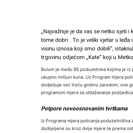
„Najvažnije je da vas se netko sjeti i
tome dobri . To je veliki vjetar u le
visinu iznosa koji smo dobili“, istakn
trgovinu odjećom „Kate“ koji u Metko
Bulum je među 85 poduzetnika kojima je iz
ukupno milijun kuna. Uz Program mjera poti
dodjeljuje već treću godinu zaredom, ove go
programom mjera za ublažavanje posljedic
Potpore novoosnovanim tvrtkama
Iz Programa mjera poticanja poduzetništva z
dodijeljene su kroz dvije mjere te prema o