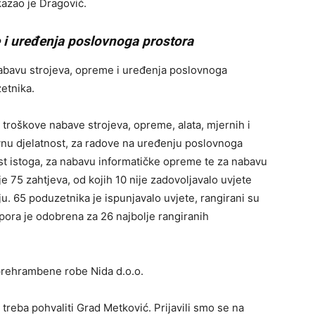
kazao je Dragović.
 i uređenja poslovnoga prostora
nabavu strojeva, opreme i uređenja poslovnoga
etnika.
troškove nabave strojeva, opreme, alata, mjernih i
vnu djelatnost, za radove na uređenju poslovnoga
ost istoga, za nabavu informatičke opreme te za nabavu
e 75 zahtjeva, od kojih 10 nije zadovoljavalo uvjete
ju. 65 poduzetnika je ispunjavalo uvjete, rangirani su
tpora je odobrena za 26 najbolje rangiranih
eprehrambene robe Nida d.o.o.
u treba pohvaliti Grad Metković. Prijavili smo se na