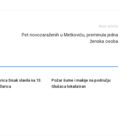
Next article
Pet novozaraženih u Metkoviću, preminula jedna
ženska osoba
ica Sisak slavila na 13.
Požar šume i makije na području
đarica
Glušaca lokaliziran