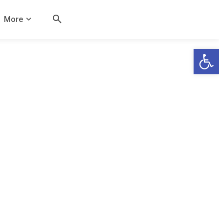
More
Open