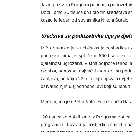
Javni poziv za Program poticanja poduzetništ
Dobili smo 20 tisuća kn i dio tih sredstava
kazao je jedan od suvlasnika Nikola Šutalo.
Sredstva za poduzetnike čija je dj
Iz Programa mjera ublažavanja posljedica 
poduzetnicima je isplaćeno 500 tisuća kn, a 
djelatnost ugrožena. Visina potpore iznosil
radnika, odnosno, najveći iznos koji su poduz
zahtjeva, od kojih 22 nisu ispunjavala uvjet
ostvarilo njih 60, odnosno, svi koji su ispun
Među njima je i Petar Volarević iz obrta Ras
„20 tisuća kn dobili smo iz Programa poticanj
programa ublažavanja posljedica nastalih pa