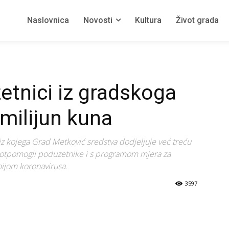
Naslovnica
Novosti
Kultura
Život grada
tnici iz gradskoga
 milijun kuna
z kojega Grad Metković sredstva dodjeljuje već treću
 potpomogli poduzetnike i s programom mjera za
ijom koronavirusa.
3597