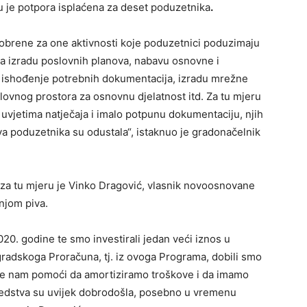
 je potpora isplaćena za deset poduzetnika
.
dobrene za one aktivnosti koje poduzetnici poduzimaju
za izradu poslovnih planova, nabavu osnovne i
d, ishođenje potrebnih dokumentacija, izradu mrežne
slovnog prostora za osnovnu djelatnost itd. Za tu mjeru
o uvjetima natječaja i imalo potpunu dokumentaciju, njih
a dva poduzetnika su odustala“, istaknuo je gradonačelnik
 za tu mjeru je Vinko Dragović, vlasnik novoosnovane
dnjom piva.
20. godine te smo investirali jedan veći iznos u
radskoga Proračuna, tj. iz ovoga Programa, dobili smo
i će nam pomoći da amortiziramo troškove i da imamo
redstva su uvijek dobrodošla, posebno u vremenu