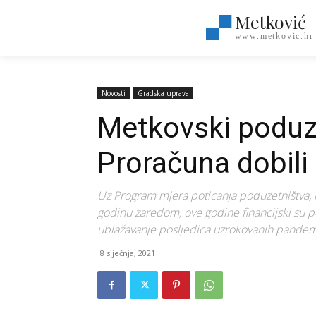
Metković
www.metkovic.hr
Novosti
Gradska uprava
Metkovski poduze
Proračuna dobili
Uz Program mjera poticanja poduzetništva, i
godinu zaredom, ove godine financijski su
ublažavanje posljedica uzrokovanih pandem
8 siječnja, 2021