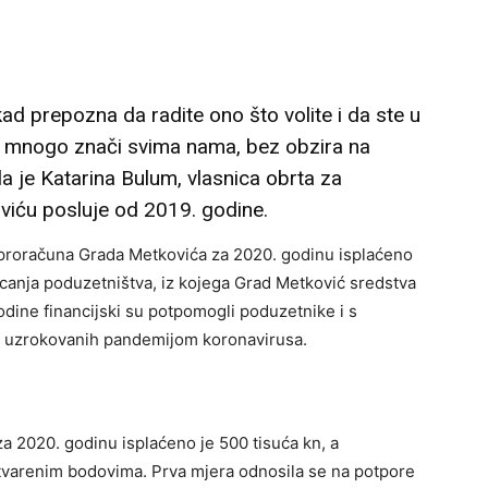
 kad prepozna da radite ono što volite i da ste u
đa i mnogo znači svima nama, bez obzira na
ula je Katarina Bulum, vlasnica obrta za
viću posluje od 2019. godine.
 proračuna Grada Metkovića za 2020. godinu isplaćeno
canja poduzetništva, iz kojega Grad Metković sredstva
dine financijski su potpomogli poduzetnike i s
a uzrokovanih pandemijom koronavirusa.
a 2020. godinu isplaćeno je 500 tisuća kn, a
stvarenim bodovima. Prva mjera odnosila se na potpore