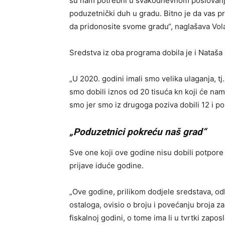
su nam potrebni u svakodnevnom poslovanju.
poduzetnički duh u gradu. Bitno je da vas pr
da pridonosite svome gradu“, naglašava Vola
Sredstva iz oba programa dobila je i Nataš
„U 2020. godini imali smo velika ulaganja, tj.
smo dobili iznos od 20 tisuća kn koji će nam
smo jer smo iz drugoga poziva dobili 12 i po
„Poduzetnici pokreću naš grad“
Sve one koji ove godine nisu dobili potpore
prijave iduće godine.
„Ove godine, prilikom dodjele sredstava, od
ostaloga, ovisio o broju i povećanju broja 
fiskalnoj godini, o tome ima li u tvrtki zapo