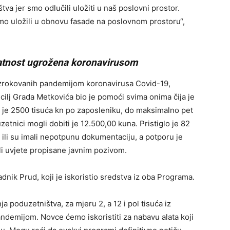
va jer smo odlučili uložiti u naš poslovni prostor.
 smo uložili u obnovu fasade na poslovnom prostoru“,
elatnost ugrožena koronavirusom
uzrokovanih pandemijom koronavirusa Covid-19,
cilj Grada Metkovića bio je pomoći svima onima čija je
a je 2500 tisuća kn po zaposleniku, do maksimalno pet
etnici mogli dobiti je 12.500,00 kuna. Pristiglo je 82
e ili su imali nepotpunu dokumentaciju, a potporu je
ili uvjete propisane javnim pozivom.
adnik Prud, koji je iskoristio sredstva iz oba Programa.
a poduzetništva, za mjeru 2, a 12 i pol tisuća iz
ndemijom. Novce ćemo iskoristiti za nabavu alata koji