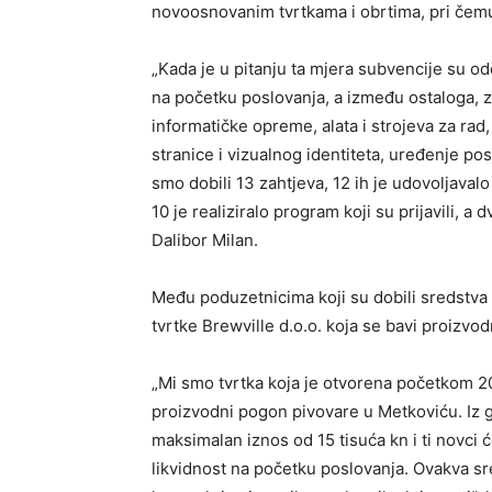
novoosnovanim tvrtkama i obrtima, pri čemu
„Kada je u pitanju ta mjera subvencije su o
na početku poslovanja, a između ostaloga, 
informatičke opreme, alata i strojeva za ra
stranice i vizualnog identiteta, uređenje po
smo dobili 13 zahtjeva, 12 ih je udovoljaval
10 je realiziralo program koji su prijavili, 
Dalibor Milan.
Među poduzetnicima koji su dobili sredstva
tvrtke Brewville d.o.o. koja se bavi proizvo
„Mi smo tvrtka koja je otvorena početkom 20
proizvodni pogon pivovare u Metkoviću. Iz g
maksimalan iznos od 15 tisuća kn i ti novc
likvidnost na početku poslovanja. Ovakva s