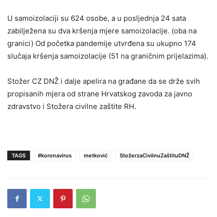
U samoizolaciji su 624 osobe, a u posljednja 24 sata
zabilježena su dva kršenja mjere samoizolacije. (oba na
granici) Od početka pandemije utvrđena su ukupno 174
slučaja kršenja samoizolacije (51 na graničnim prijelazima).
Stožer CZ DNŽ i dalje apelira na građane da se drže svih
propisanih mjera od strane Hrvatskog zavoda za javno
zdravstvo i Stožera civilne zaštite RH.
TAGS
#koronavirus
metković
StožerzaCivilnuZaštituDNŽ