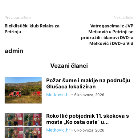
Previous article
Next article
Biciklistički klub Relaks za
Vatrogascima iz JVP
Petrinju
Metković u Petrinji se
pridružili i članovi DVD-a
Metković i DVD-a Vid
admin
Vezani članci
Požar šume i makije na području
Glušaca lokaliziran
Metkovic.hr
-
6 kolovoza, 2026
Roko Ilić pobjednik 11. skokova s
mosta „Ko osta osta“ u...
Metkovic.hr
-
6 kolovoza, 2026