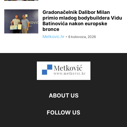
Gradonačelnik Dalibor Milan
primio mladog bodybuildera Vidu
Batinovića nakon europske
bronce
Metkovic.hr
-
6 kolovoza, 2026
ABOUT US
FOLLOW US