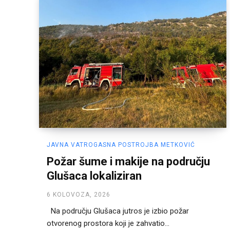
JAVNA VATROGASNA POSTROJBA METKOVIĆ
Požar šume i makije na području
Glušaca lokaliziran
6 KOLOVOZA, 2026
Na području Glušaca jutros je izbio požar
otvorenog prostora koji je zahvatio...