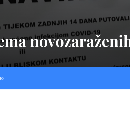
ema novozaraženi
NO