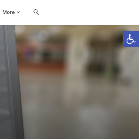
More
Open