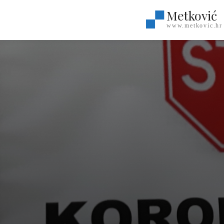
Metković
www.metkovic.hr