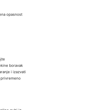
rena opasnost
jte
ekine boravak
anje i izazvati
o privremeno