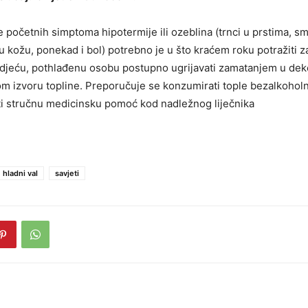
e početnih simptoma hipotermije ili ozeblina (trnci u prstima, s
du kožu, ponekad i bol) potrebno je u što kraćem roku potražiti za
odjeću, pothlađenu osobu postupno ugrijavati zamatanjem u deke
nom izvoru topline. Preporučuje se konzumirati tople bezalkoholn
iti stručnu medicinsku pomoć kod nadležnog liječnika
hladni val
savjeti