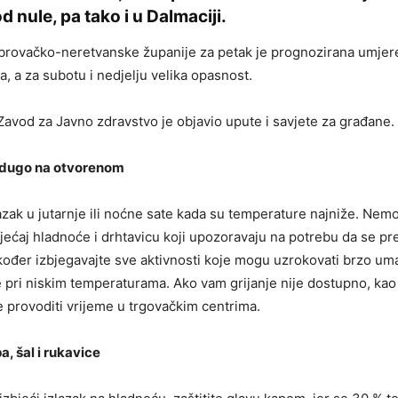
d nule, pa tako i u Dalmaciji.
brovačko-neretvanske županije za petak je prognozirana umje
, a za subotu i nedjelju velika opasnost.
 Zavod za Javno zdravstvo je objavio upute i savjete za građane.
 dugo na otvorenom
lazak u jutarnje ili noćne sate kada su temperature najniže. Nemo
jećaj hladnoće i drhtavicu koji upozoravaju na potrebu da se pr
kođer izbjegavajte sve aktivnosti koje mogu uzrokovati brzo umar
 pri niskim temperaturama. Ako vam grijanje nije dostupno, ka
 provoditi vrijeme u trgovačkim centrima.
, šal i rukavice