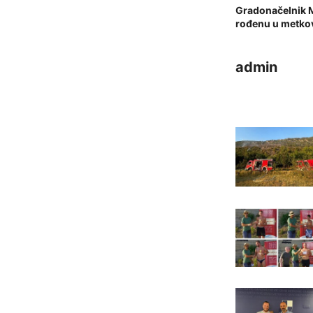
Gradonačelnik M
rođenu u metkov
admin