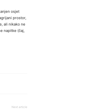
manjen osjet
grijani prostor,
, ali nikako ne
e napitke (čaj,
Next article