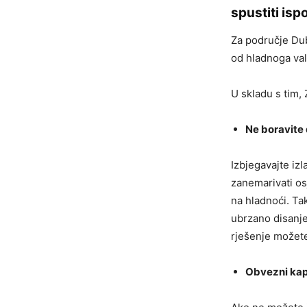
spustiti ispo
Za područje Du
od hladnoga vala
U skladu s tim,
Ne boravite
Izbjegavajte iz
zanemarivati os
na hladnoći. Ta
ubrzano disanje
rješenje možete
Obvezni kapa