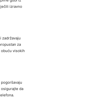
pline gubi iz
ječili izravno
ji zadržavaju
epropustan za
u obuću visokih
im pogoršavaju
 osigurajte da
telefona.