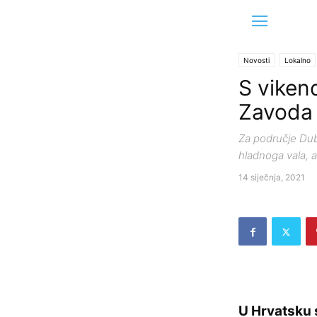
Novosti
Lokalno
S vikend
Zavoda 
Za područje Du
hladnoga vala, a
14 siječnja, 2021
U Hrvatsku s