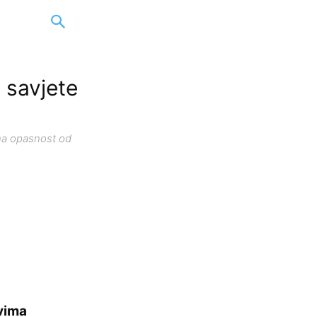
e savjete
na opasnost od
ovima