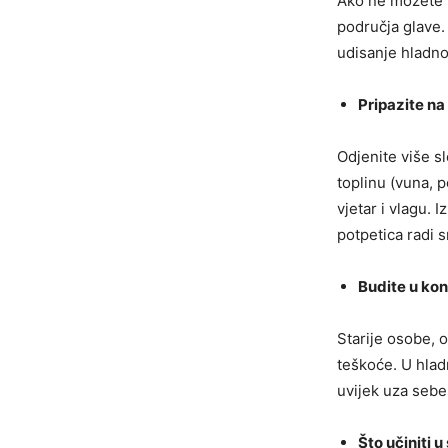
Ako ne možete i
područja glave. 
udisanje hladno
Pripazite na
Odjenite više s
toplinu (vuna, p
vjetar i vlagu.
potpetica radi s
Budite u kon
Starije osobe, o
teškoće. U hlad
uvijek uza sebe
Što učiniti 