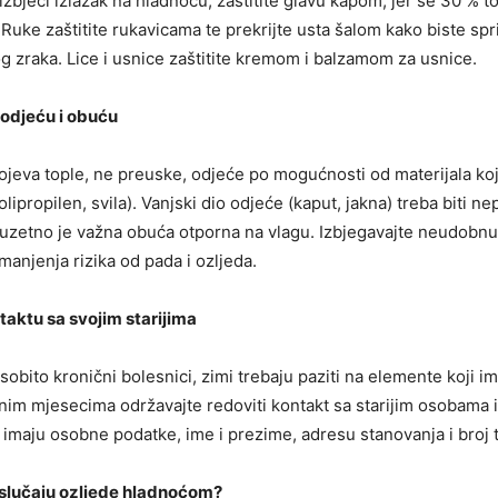
zbjeći izlazak na hladnoću, zaštitite glavu kapom, jer se 30 % to
Ruke zaštitite rukavicama te prekrijte usta šalom kako biste spri
g zraka. Lice i usnice zaštitite kremom i balzamom za usnice.
 odjeću i obuću
lojeva tople, ne preuske, odjeće po mogućnosti od materijala ko
olipropilen, svila). Vanjski dio odjeće (kaput, jakna) treba biti n
 Izuzetno je važna obuća otporna na vlagu. Izbjegavajte neudobn
manjenja rizika od pada i ozljeda.
taktu sa svojim starijima
sobito kronični bolesnici, zimi trebaju paziti na elemente koji 
nim mjesecima održavajte redoviti kontakt sa starijim osobama i
 imaju osobne podatke, ime i prezime, adresu stanovanja i broj 
u slučaju ozljede hladnoćom?