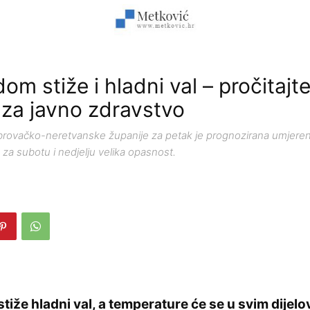
om stiže i hladni val – pročitajt
za javno zdravstvo
brovačko-neretvanske županije za petak je prognozirana umjere
 za subotu i nedjelju velika opasnost.
tiže hladni val, a temperature će se u svim dijel