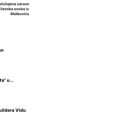
slučajeva zaraze
ženska osoba iz
Metkovića
an
a“ u...
uildera Vidu