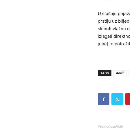
U slučaju pojav
prstiju uz blije
skinuti vlažnu 
izlagati direkt
juhe) te potraž
TAGS
#dnž
Previous article