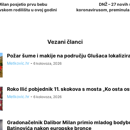
ilan posjetio prvu bebu
DNŽ – 27 novih 
skom rodilištu u ovoj godini
koronavirusom, preminula 
Vezani članci
Požar šume i makije na području Glušaca lokalizir
Metkovic.hr
-
6 kolovoza, 2026
Roko Ilić pobjednik 11. skokova s mosta „Ko osta ost
Metkovic.hr
-
6 kolovoza, 2026
Gradonačelnik Dalibor Milan primio mladog bodyb
Batinovića nakon europske bronce