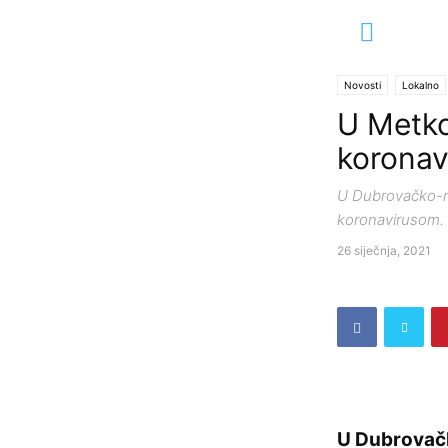
Novosti
Lokalno
U Metko
korona
U Dubrovačko-ne
koronavirusom.
26 siječnja, 2021
U Dubrovačk