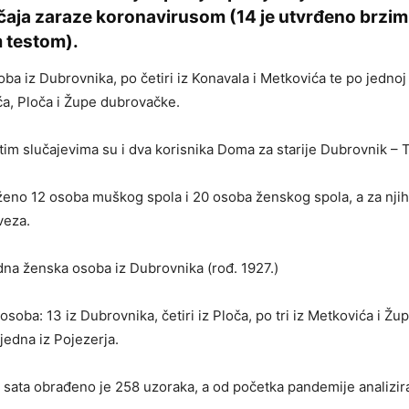
čaja zaraze koronavirusom (14 je utvrđeno brzim
 testom).
oba iz Dubrovnika, po četiri iz Konavala i Metkovića te po jedno
ća, Ploča i Župe dubrovačke.
m slučajevima su i dva korisnika Doma za starije Dubrovnik – 
eno 12 osoba muškog spola i 20 osoba ženskog spola, a za njih
veza.
dna ženska osoba iz Dubrovnika (rođ. 1927.)
 osoba: 13 iz Dubrovnika, četiri iz Ploča, po tri iz Metkovića i Ž
 jedna iz Pojezerja.
 sata obrađeno je 258 uzoraka, a od početka pandemije analizi