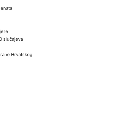
jenata
jere
0 slučajeva
strane Hrvatskog