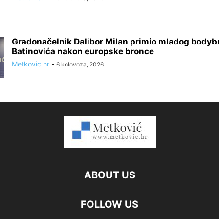
Gradonačelnik Dalibor Milan primio mladog bodyb
Batinovića nakon europske bronce
Metkovic.hr
-
6 kolovoza, 2026
ABOUT US
FOLLOW US