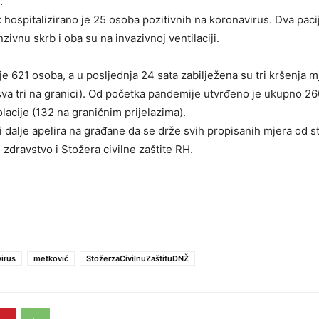
.
hospitalizirano je 25 osoba pozitivnih na koronavirus. Dva paci
nzivnu skrb i oba su na invazivnoj ventilaciji.
je 621 osoba, a u posljednja 24 sata zabilježena su tri kršenja m
sva tri na granici). Od početka pandemije utvrđeno je ukupno 26
lacije (132 na graničnim prijelazima).
 dalje apelira na građane da se drže svih propisanih mjera od 
 zdravstvo i Stožera civilne zaštite RH.
irus
metković
StožerzaCivilnuZaštituDNŽ