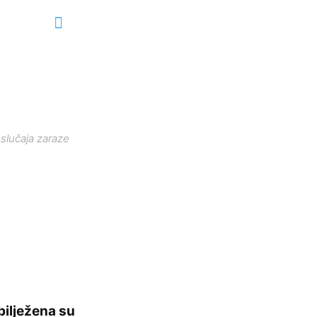
slučaja zaraze
bilježena su