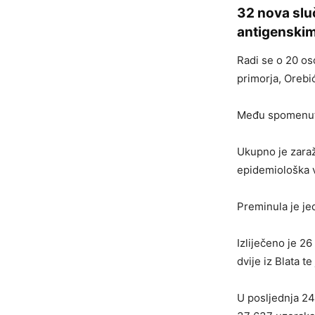
32 nova slu
antigenskim
Radi se o 20 os
primorja, Orebi
Među spomenuti
Ukupno je zaraž
epidemiološka 
Preminula je je
Izliječeno je 26
dvije iz Blata te
U posljednja 24