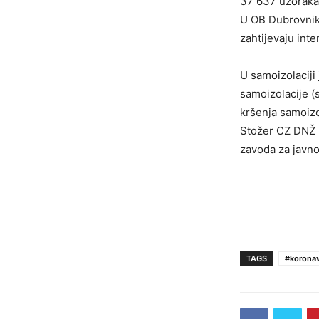
37 637 uzoraka
U OB Dubrovnik 
zahtijevaju inte
U samoizolaciji 
samoizolacije (
kršenja samoizo
Stožer CZ DNŽ i
zavoda za javno
TAGS
#koronav