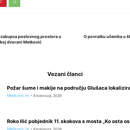
 zakupca poslovnog prostora u
O povratku učenika u šk
koj dvorani Metković
Vezani članci
Požar šume i makije na području Glušaca lokalizir
Metkovic.hr
-
6 kolovoza, 2026
Roko Ilić pobjednik 11. skokova s mosta „Ko osta ost
Metkovic.hr
-
6 kolovoza, 2026