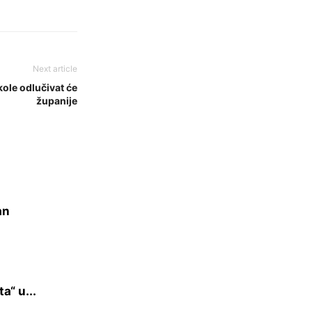
Next article
ole odlučivat će
županije
an
a“ u...