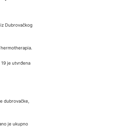
j iz Dubrovačkog
Thermotherapia.
 19 je utvrđena
upe dubrovačke,
rano je ukupno