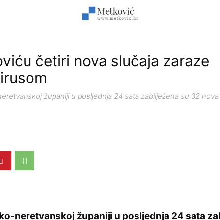
viću četiri nova slučaja zaraze
virusom
retvanskoj županiji u posljednja 24 sata zabilježena su 32 nova 
o-neretvanskoj županiji u posljednja 24 sata za