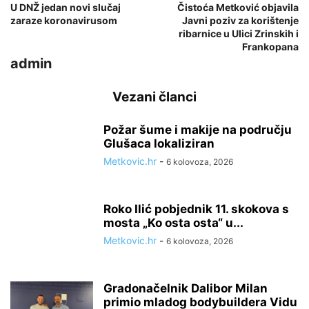
U DNŽ jedan novi slučaj
Čistoća Metković objavila
zaraze koronavirusom
Javni poziv za korištenje
ribarnice u Ulici Zrinskih i
Frankopana
admin
Vezani članci
Požar šume i makije na području
Glušaca lokaliziran
Metkovic.hr
-
6 kolovoza, 2026
Roko Ilić pobjednik 11. skokova s
mosta „Ko osta osta“ u...
Metkovic.hr
-
6 kolovoza, 2026
Gradonačelnik Dalibor Milan
primio mladog bodybuildera Vidu