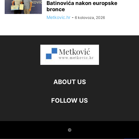
Batinovića nakon europske
bronce
Metkovic.hr
-
6 kolovoza, 2026
ABOUT US
FOLLOW US
©