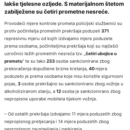
lakše tjelesne ozljede. S materijalnom štetom
zabilježene su četiri prometne nesreće.
Provodeći mjere kontrole prometa policijski službenici su
protiv počinitelja prometnih prekršaja poduzeli
371
represivnu mjeru od kojih izdvajamo mjere poduzete
prema osobama, počiniteljima prekršaja koji su najčešći
uzročnici težih prometnih nesreća tzv. „
četiri ubojice u
prometu
“ te su tako
233
osobe sankcionirane zbog
prekoračenja dopuštene brzine kretanja,
40
mjera
poduzeto je prema osobama koje nisu koristile sigurnosni
pojas,
3
osobe prekršajno su sankcionirano zbog vožnje u
alkoholiziranom stanju, a
12
osoba je sankcionirano zbog
nepropisne uporabe mobitela tijekom vožnje.
– Od ostalih prekršaja izdvajamo 11 mjera poduzetih zbog
nepropisnog pretjecanja i 14 mjera poduzetih zbog
nepropisnog zaustavljanja i parkiranja.