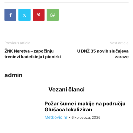
Previous article
Next article
ŽNK Neretva – započinju
U DNŽ 35 novih slučajeva
treninzi kadetkinja i pionirki
zaraze
admin
Vezani članci
Požar šume i makije na području
Glušaca lokaliziran
Metkovic.hr
-
6 kolovoza, 2026