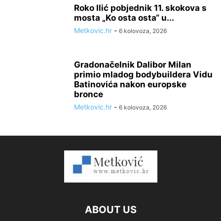
Roko Ilić pobjednik 11. skokova s
mosta „Ko osta osta“ u...
Metkovic.hr
-
6 kolovoza, 2026
Gradonačelnik Dalibor Milan
primio mladog bodybuildera Vidu
Batinovića nakon europske
bronce
Metkovic.hr
-
6 kolovoza, 2026
ABOUT US