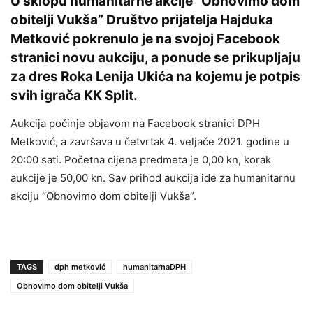
U sklopu humanitarne akcije “Obnovimo dom
obitelji Vukša” Društvo prijatelja Hajduka
Metković pokrenulo je na svojoj Facebook
stranici novu aukciju, a ponude se prikupljaju
za dres Roka Lenija Ukića na kojemu je potpis
svih igrača KK Split.
Aukcija počinje objavom na Facebook stranici DPH
Metković, a završava u četvrtak 4. veljače 2021. godine u
20:00 sati. Početna cijena predmeta je 0,00 kn, korak
aukcije je 50,00 kn. Sav prihod aukcija ide za humanitarnu
akciju “Obnovimo dom obitelji Vukša”.
TAGS
dph metković
humanitarnaDPH
Obnovimo dom obitelji Vukša