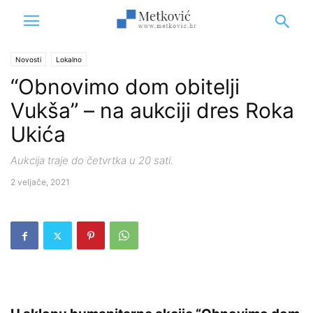
Novosti
Lokalno
“Obnovimo dom obitelji
Vukša” – na aukciji dres Roka
Ukića
Aukcija traje do četvrtka u 20 sati.
2 veljače, 2021