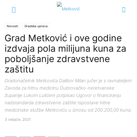
Novosti
Gradska uprava
Grad Metković i ove godine
izdvaja pola milijuna kuna za
poboljšanje zdravstvene
zaštitu
Gradonačelnik Metkovića Dalibor Milan jučer je s ravnateljem
Zavoda za hitnu medicinu Dubrovačko-neretvanske
županije Lukom Lulićem potpisao Ugovor o financiranju
nadstandarda zdravstvene zaštite Ispostave hitne
medicinske službe Metkoviću u iznosu od 200.200,00 kuna.
3 veljače, 2021