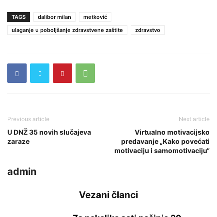
TAGS
dalibor milan
metković
ulaganje u poboljšanje zdravstvene zaštite
zdravstvo
Previous article
Next article
U DNŽ 35 novih slučajeva
Virtualno motivacijsko
zaraze
predavanje „Kako povećati
motivaciju i samomotivaciju“
admin
Vezani članci