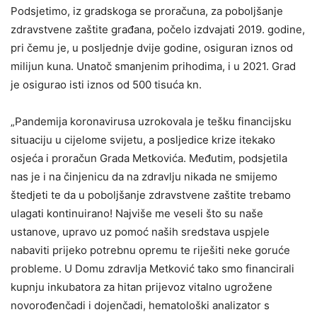
Podsjetimo, iz gradskoga se proračuna, za poboljšanje
zdravstvene zaštite građana, počelo izdvajati 2019. godine,
pri čemu je, u posljednje dvije godine, osiguran iznos od
milijun kuna. Unatoč smanjenim prihodima, i u 2021. Grad
je osigurao isti iznos od 500 tisuća kn.
„Pandemija koronavirusa uzrokovala je tešku financijsku
situaciju u cijelome svijetu, a posljedice krize itekako
osjeća i proračun Grada Metkovića. Međutim, podsjetila
nas je i na činjenicu da na zdravlju nikada ne smijemo
štedjeti te da u poboljšanje zdravstvene zaštite trebamo
ulagati kontinuirano! Najviše me veseli što su naše
ustanove, upravo uz pomoć naših sredstava uspjele
nabaviti prijeko potrebnu opremu te riješiti neke goruće
probleme. U Domu zdravlja Metković tako smo financirali
kupnju inkubatora za hitan prijevoz vitalno ugrožene
novorođenčadi i dojenčadi, hematološki analizator s