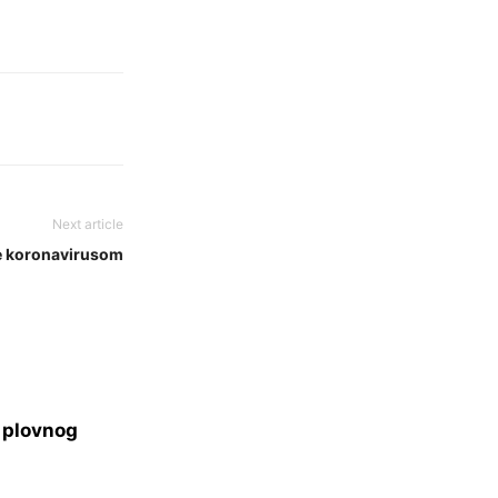
Next article
ze koronavirusom
s plovnog