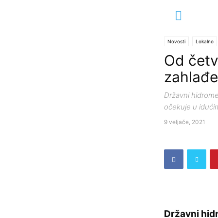
Novosti
Lokalno
Od četv
zahlađe
Državni hidrome
očekuje u iduć
9 veljače, 2021
Državni hid