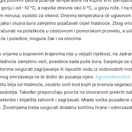
goj polovini tjedna jutarnje temperature na kopnu vrlo vjerojatn
 gorju i od -10 °C, a najviše dnevne oko 0 °C, u gorju niže. I na 
jim minusa, osobito za vikend. Dnevna temperatura će uglavnom 
e jaka i olujna bura zamjetno pojačavati osjet hladnoće. Zbog vrlo
računati na poteškoće u cestovnom i pomorskom prometu, a usli
 će i poledice, moguće čak i na otocima.
 vrijeme u kopnenim krajevima nije u veljači rijetkost, na Jadran
 hladnoće zamjetno veći, posebice kada puše bura. Savjetuje se 
orima osigurati zagrijavanje ili ispustiti vodu iz vodovodnih inst
lnog smrzavanja ne bi došlo do pucanja cijevi.
Agrometeorolozi
tu bilja od hladnoće, osobito onih kod kojih je krenula vegetaci
azdoblja. Također preporučaju povrće na otvorenom prekriti zašt
astenike i klijališta zatvoriti i zagrijavati. Mlade voćke posađene
i. Životinjama treba osigurati dodatnu količinu hrane i odmrzavat