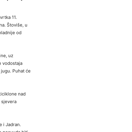
vrtka 11.
na. Štoviše, u
hladnije od
ine, uz
e vodostaja
 jugu. Puhat će
ticiklone nad
 sjevera
e i Jadran.