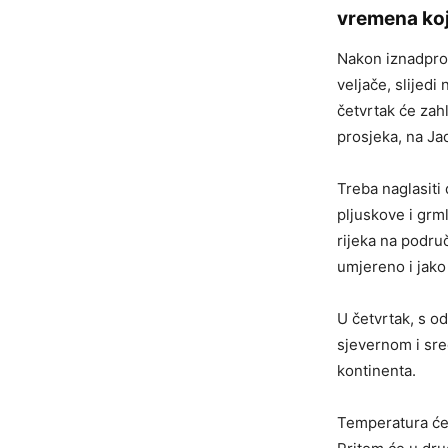
vremena koj
Nakon iznadprosj
veljače, slijed
četvrtak će zah
prosjeka, na Ja
Treba naglasiti 
pljuskove i grm
rijeka na podru
umjereno i jako
U četvrtak, s o
sjevernom i sre
kontinenta.
Temperatura će s