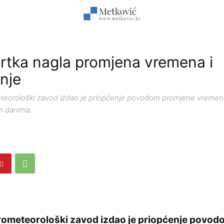
rtka nagla promjena vremena i
nje
teorološki zavod izdao je priopćenje povodom promjene vremen
im danima.
rometeorološki zavod izdao je priopćenje povo