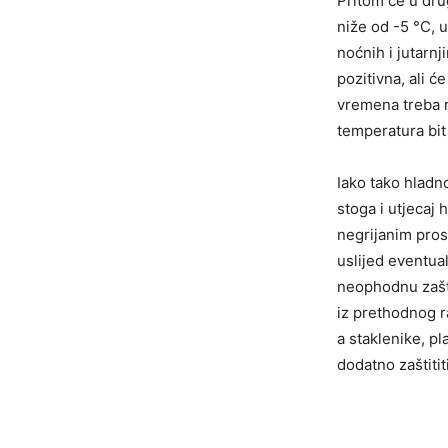
Pritom će u dru
niže od -5 °C, u
noćnih i jutarn
pozitivna, ali ć
vremena treba 
temperatura bit
Iako tako hladno
stoga i utjecaj
negrijanim prost
uslijed eventua
neophodnu zašti
iz prethodnog r
a staklenike, pl
dodatno zaštitit