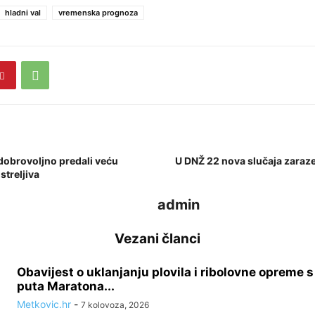
hladni val
vremenska prognoza
 dobrovoljno predali veću
U DNŽ 22 nova slučaja zara
 streljiva
admin
Vezani članci
Obavijest o uklanjanju plovila i ribolovne opreme 
puta Maratona...
Metkovic.hr
-
7 kolovoza, 2026