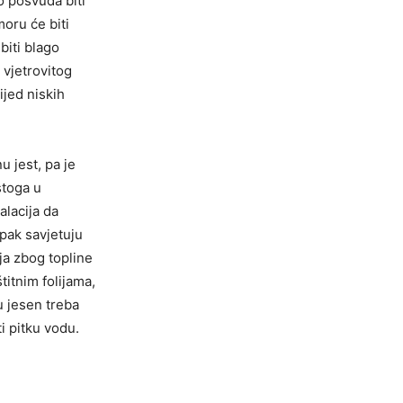
o posvuda biti
moru će biti
biti blago
 vjetrovitog
jed niskih
u jest, pa je
stoga u
alacija da
pak savjetuju
ja zbog topline
itnim folijama,
 u jesen treba
i pitku vodu.