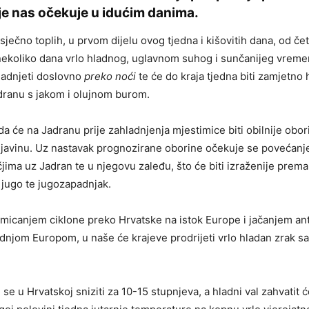
e nas očekuje u idućim danima.
ečno toplih, u prvom dijelu ovog tjedna i kišovitih dana, od čet
i nekoliko dana vrlo hladnog, uglavnom suhog i sunčanijeg vreme
ladnjeti doslovno
preko noći
te će do kraja tjedna biti zamjetno 
dranu s jakom i olujnom burom.
da će na Jadranu prije zahladnjenja mjestimice biti obilnije obor
ljavinu. Uz nastavak prognozirane oborine očekuje se povećanj
čjima uz Jadran te u njegovu zaleđu, što će biti izraženije prema
 jugo te jugozapadnjak.
dmicanjem ciklone preko Hrvatske na istok Europe i jačanjem an
dnjom Europom, u naše će krajeve prodrijeti vrlo hladan zrak sa
e u Hrvatskoj sniziti za 10-15 stupnjeva, a hladni val zahvatit ć