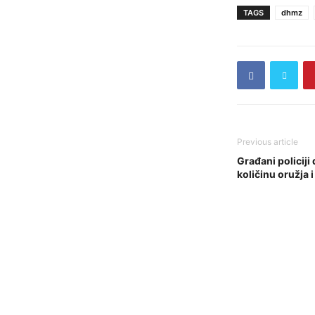
TAGS
dhmz
Previous article
Građani policiji
količinu oružja i