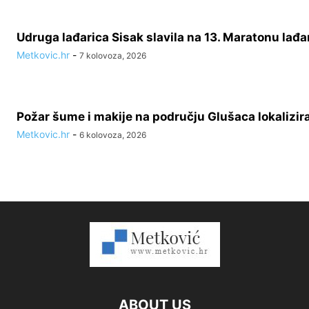
Udruga lađarica Sisak slavila na 13. Maratonu lađa
Metkovic.hr
-
7 kolovoza, 2026
Požar šume i makije na području Glušaca lokalizir
Metkovic.hr
-
6 kolovoza, 2026
ABOUT US