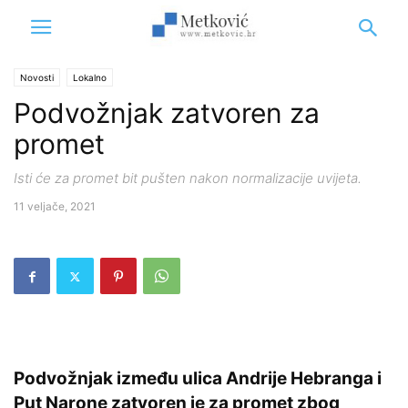
Novosti
Lokalno
Podvožnjak zatvoren za
promet
Isti će za promet bit pušten nakon normalizacije uvijeta.
11 veljače, 2021
Podvožnjak između ulica Andrije Hebranga i
Put Narone zatvoren je za promet zbog