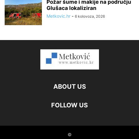
Požar šume i makije na području
Glušaca lokaliziran
Metkovic.hr
-
6 kolovoza, 2026
ABOUT US
FOLLOW US
©