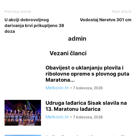
Previous article
Next article
U akciji dobrovoljnog
Vodostaj Neretve 301 cm
darivanja krvi prikupljeno 38
doza
admin
Vezani članci
Obavijest o uklanjanju plovila i
ribolovne opreme s plovnog puta
Maratona...
Metkovic.hr
-
7 kolovoza, 2026
Udruga lađarica Sisak slavila na
13. Maratonu lađarica
Metkovic.hr
-
7 kolovoza, 2026