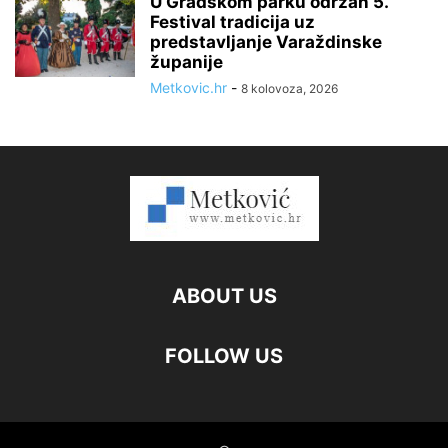
U Gradskom parku održan 5.
Festival tradicija uz
predstavljanje Varaždinske
županije
Metkovic.hr
-
8 kolovoza, 2026
ABOUT US
FOLLOW US