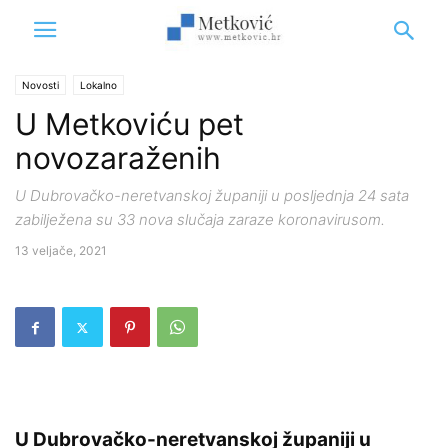
Novosti
Lokalno
U Metkoviću pet
novozaraženih
U Dubrovačko-neretvanskoj županiji u posljednja 24 sata
zabilježena su 33 nova slučaja zaraze koronavirusom.
13 veljače, 2021
U Dubrovačko-neretvanskoj županiji u