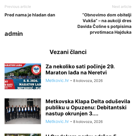
Previous article
Next article
Pred nama je hladan dan
“Obnovimo dom obitelji
Vukša” – na aukciji dres
Davida Čoline s potpisima
prvotimaca Hajduka
admin
Vezani članci
Za nekoliko sati počinje 29.
Maraton lađa na Neretvi
Metkovic.hr
-
8 kolovoza, 2026
Metkovska Klapa Delta oduševila
publiku u Opuzenu: Debitantski
nastup okrunjen 3....
Metkovic.hr
-
8 kolovoza, 2026