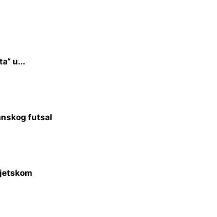
a“ u...
anskog futsal
vjetskom