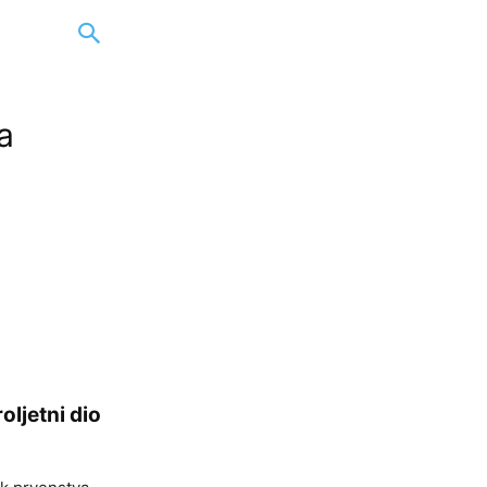
a
ljetni dio