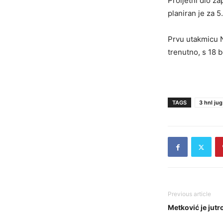
Proljetni dio z
planiran je za 5.
Prvu utakmicu NK
trenutno, s 18 b
TAGS
3 hnl jug
Previous article
Metković je jut