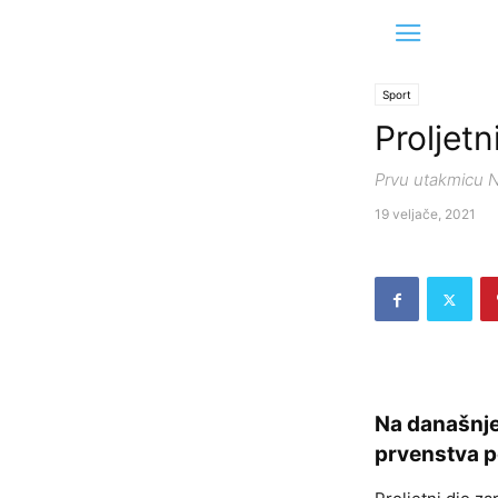
Sport
Proljetn
Prvu utakmicu NK
19 veljače, 2021
Na današnje
prvenstva po