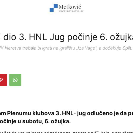
i dio 3. HNL Jug počinje 6. ožujk
 Neretva trebala bi igrati na igralištu „Iza Vage“, a dočekuje Split.
m Plenumu klubova 3. HNL- jug odlučeno je da pro
činje u subotu, 6. ožujka.