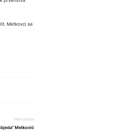
ak prvenstva
lit. Metkovci se
Next article
Pobjeda“ Metković