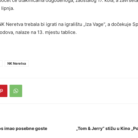
apočet će utakmicama odgođenoga, zaostalog 17. kola, a završet
 lipnja.
 Neretva trebala bi igrati na igralištu „Iza Vage“, a dočekuje Sp
odova, nalaze na 13. mjestu tablice.
NK Neretva
ros imao posebne goste
„Tom & Jerry“ stižu u Kino „