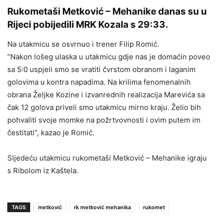
Rukometaši Metković – Mehanike danas su u
Rijeci pobijedili MRK Kozala s 29:33.
Na utakmicu se osvrnuo i trener Filip Romić.
“Nakon lošeg ulaska u utakmicu gdje nas je domaćin poveo
sa 5:0 uspjeli smo se vratiti čvrstom obranom i laganim
golovima u kontra napadima. Na krilima fenomenalnih
obrana Željke Kozine i izvanrednih realizacija Marevića sa
čak 12 golova priveli smo utakmicu mirno kraju. Želio bih
pohvaliti svoje momke na požrtvovnosti i ovim putem im
čestitati”, kazao je Romić.
Sljedeću utakmicu rukometaši Metković – Mehanike igraju
s Ribolom iz Kaštela.
TAGS
metković
rk metković mehanika
rukomet