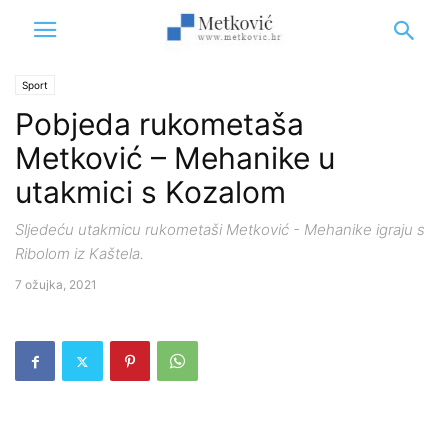
Sport
Pobjeda rukometaša
Metković – Mehanike u
utakmici s Kozalom
Sljedeću utakmicu rukometaši Metković - Mehanike igraju s
Ribolom iz Kaštela.
7 ožujka, 2021