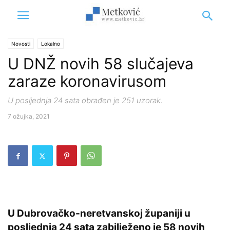
Novosti
Lokalno
U DNŽ novih 58 slučajeva
zaraze koronavirusom
U posljednja 24 sata obrađen je 251 uzorak.
7 ožujka, 2021
U Dubrovačko-neretvanskoj županiji u
posljednja 24 sata zabilježeno je 58 novih