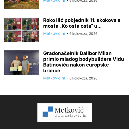
Metkovic.hr
-
6 kolovoza, 2026
Roko Ilić pobjednik 11. skokova s
mosta „Ko osta osta“ u...
Metkovic.hr
-
6 kolovoza, 2026
Gradonačelnik Dalibor Milan
primio mladog bodybuildera Vidu
Batinovića nakon europske
bronce
Metkovic.hr
-
6 kolovoza, 2026