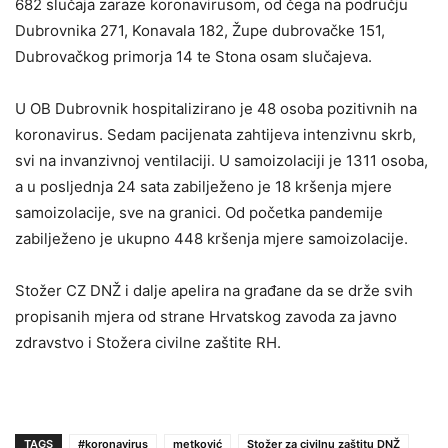
682 slučaja zaraze koronavirusom, od čega na području
Dubrovnika 271, Konavala 182, Župe dubrovačke 151,
Dubrovačkog primorja 14 te Stona osam slučajeva.
U OB Dubrovnik hospitalizirano je 48 osoba pozitivnih na
koronavirus. Sedam pacijenata zahtijeva intenzivnu skrb,
svi na invanzivnoj ventilaciji. U samoizolaciji je 1311 osoba,
a u posljednja 24 sata zabilježeno je 18 kršenja mjere
samoizolacije, sve na granici. Od početka pandemije
zabilježeno je ukupno 448 kršenja mjere samoizolacije.
Stožer CZ DNŽ i dalje apelira na građane da se drže svih
propisanih mjera od strane Hrvatskog zavoda za javno
zdravstvo i Stožera civilne zaštite RH.
TAGS
#koronavirus
metković
Stožer za civilnu zaštitu DNŽ