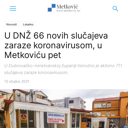
Novosti
Lokalno
U DNŽ 66 novih slučajeva
zaraze koronavirusom, u
Metkoviću pet
U Dubrovačko-neretvanskoj županiji trenutno je aktivno 711
slučajeva zaraze koronavirusom.
12 ožujka, 2021