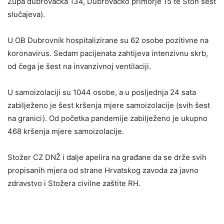
Župa dubrovačka 134, Dubrovačko primorje 15 te Ston šest
slučajeva).
U OB Dubrovnik hospitalizirane su 62 osobe pozitivne na
koronavirus. Sedam pacijenata zahtijeva intenzivnu skrb,
od čega je šest na invanzivnoj ventilaciji.
U samoizolaciji su 1044 osobe, a u posljednja 24 sata
zabilježeno je šest kršenja mjere samoizolacije (svih šest
na granici). Od početka pandemije zabilježeno je ukupno
468 kršenja mjere samoizolacije.
Stožer CZ DNŽ i dalje apelira na građane da se drže svih
propisanih mjera od strane Hrvatskog zavoda za javno
zdravstvo i Stožera civilne zaštite RH.