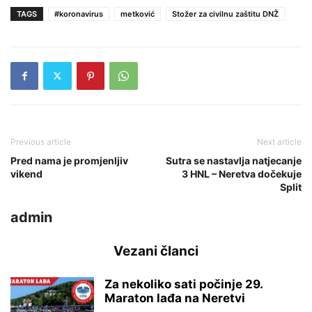
TAGS
#koronavirus
metković
Stožer za civilnu zaštitu DNŽ
Previous article
Next article
Pred nama je promjenljiv
Sutra se nastavlja natjecanje
vikend
3 HNL – Neretva dočekuje
Split
admin
Vezani članci
Za nekoliko sati počinje 29.
Maraton lađa na Neretvi