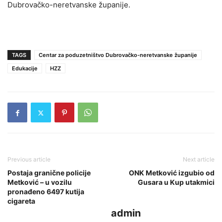
Dubrovačko-neretvanske županije.
TAGS
Centar za poduzetništvo Dubrovačko-neretvanske županije
Edukacije
HZZ
Previous article
Next article
Postaja granične policije
ONK Metković izgubio od
Metković – u vozilu
Gusara u Kup utakmici
pronađeno 6497 kutija
cigareta
admin