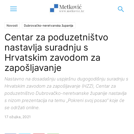
Novosti
Dubrovačko-neretvanska županija
Centar za poduzetništvo
nastavlja suradnju s
Hrvatskim zavodom za
zapošljavanje
Nastavno na dosadašnju uspješnu dugogodišnju suradnju s
Hrvatskim zavodom za zapošljavanje (HZZ), Centar za
poduzetništvo Dubrovačko-neretvanske županije nastavlja
s nizom prezentacija na temu „Pokreni svoj posao“ koje će
se održati online.
17 ožujka, 2021