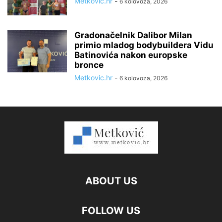
Metkovic.hr
-
6 kolovoza, 2026
Gradonačelnik Dalibor Milan
primio mladog bodybuildera Vidu
Batinovića nakon europske
bronce
Metkovic.hr
-
6 kolovoza, 2026
ABOUT US
FOLLOW US