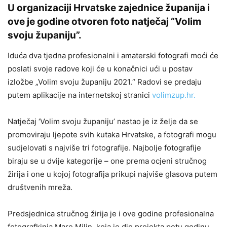
U organizaciji Hrvatske zajednice županija i
ove je godine otvoren foto natječaj “Volim
svoju županiju”.
Iduća dva tjedna profesionalni i amaterski fotografi moći će
poslati svoje radove koji će u konačnici ući u postav
izložbe „Volim svoju županiju 2021.“ Radovi se predaju
putem aplikacije na internetskoj stranici
volimzup.hr.
Natječaj ‘Volim svoju županiju’ nastao je iz želje da se
promoviraju ljepote svih kutaka Hrvatske, a fotografi mogu
sudjelovati s najviše tri fotografije. Najbolje fotografije
biraju se u dvije kategorije – one prema ocjeni stručnog
žirija i one u kojoj fotografija prikupi najviše glasova putem
društvenih mreža.
Predsjednica stručnog žirija je i ove godine profesionalna
fotografkinja Mare Milin, koja je dio projekta petu godinu