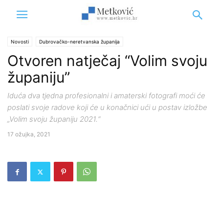
Novosti
Dubrovačko-neretvanska županija
Otvoren natječaj “Volim svoju
županiju”
Iduća dva tjedna profesionalni i amaterski fotografi moći će
poslati svoje radove koji će u konačnici ući u postav izložbe
„Volim svoju županiju 2021.“
17 ožujka, 2021