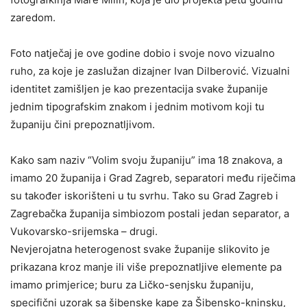
zaredom.
Foto natječaj je ove godine dobio i svoje novo vizualno
ruho, za koje je zaslužan dizajner Ivan Dilberović. Vizualni
identitet zamišljen je kao prezentacija svake županije
jednim tipografskim znakom i jednim motivom koji tu
županiju čini prepoznatljivom.
Kako sam naziv “Volim svoju županiju” ima 18 znakova, a
imamo 20 županija i Grad Zagreb, separatori među riječima
su također iskorišteni u tu svrhu. Tako su Grad Zagreb i
Zagrebačka županija simbiozom postali jedan separator, a
Vukovarsko-srijemska – drugi.
Nevjerojatna heterogenost svake županije slikovito je
prikazana kroz manje ili više prepoznatljive elemente pa
imamo primjerice; buru za Ličko-senjsku županiju,
specifični uzorak sa šibenske kape za Šibensko-kninsku,