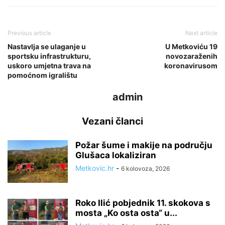
Previous article
Next article
Nastavlja se ulaganje u
U Metkoviću 19
sportsku infrastrukturu,
novozaraženih
uskoro umjetna trava na
koronavirusom
pomoćnom igralištu
admin
Vezani članci
Požar šume i makije na području
Glušaca lokaliziran
Metkovic.hr
-
6 kolovoza, 2026
Roko Ilić pobjednik 11. skokova s
mosta „Ko osta osta“ u...