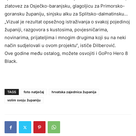
zlatovez za Osječko-baranjsku, glagoljicu za Primorsko-
goransku županiju, sinjsku alku za Splitsko-dalmatinsku…
„Vizual je rezultat opsežnog istraživanja o svakoj pojedinoj
županiji, razgovora s kustosima, povjesničarima,
novinarima, prijateljima i mnogim drugima koji su na neki
način sudjelovali u ovom projektu“, ističe Dilberović.
Ove godine među ostalog, možete osvojiti i GoPro Hero 8
Black.
TAGS
foto natječaj
hrvatska zajednica županija
volim svoju županiju