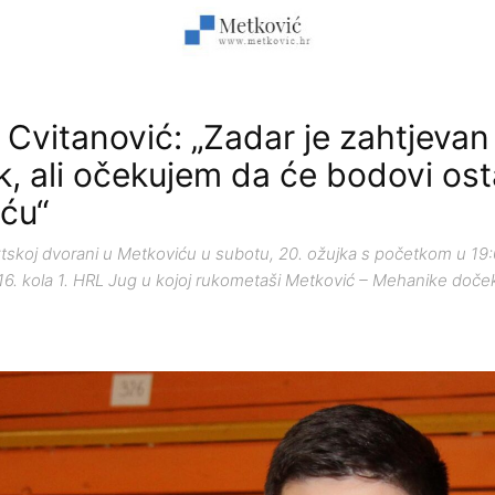
 Cvitanović: „Zadar je zahtjevan
k, ali očekujem da će bodovi ost
ću“
tskoj dvorani u Metkoviću u subotu, 20. ožujka s početkom u 19:0
16. kola 1. HRL Jug u kojoj rukometaši Metković – Mehanike doče