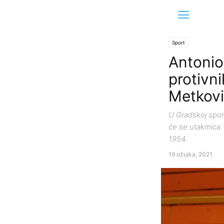
Sport
Antonio
protivni
Metkovi
U Gradskoj spor
će se utakmica 
1954.
19 ožujka, 2021