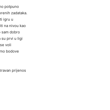
smo potpuno
vorenih zadataka.
i igru u
iti na nivou kao
ko sam dobro
su prvi u ligi
se voli
 ćemo bodove
zravan prijenos