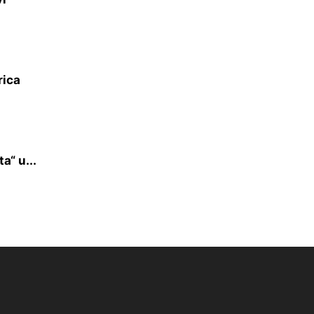
rica
a“ u...