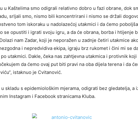
u u Kaštelima smo odigrali relativno dobro u fazi obrane, dok 
du, srljali smo, nismo bili koncentrirani i nismo se držali dogo
tveno tom iskoraku u nadolazećoj utakmici i da ćemo poboljšat
se opustiti i igrati svoju igru, a da će obrana, borba i htijenje b
. Dolazi nam Zadar, koji je neporažen u zadnje četiri utakmice a
nezgodna i nepredvidiva ekipa, igraju brz rukomet i čini mi se da 
po utakmici. Dakle, čeka nas zahtjevna utakmica i protivnik koji 
i očekujem da ćemo ovaj put biti pravi na oba dijela terena i da
viću“, istaknuo je Cvitanović.
 u skladu s epidemiološkim mjerama, odigrati bez gledatelja, a i
enim Instagram i Facebook stranicama Kluba.