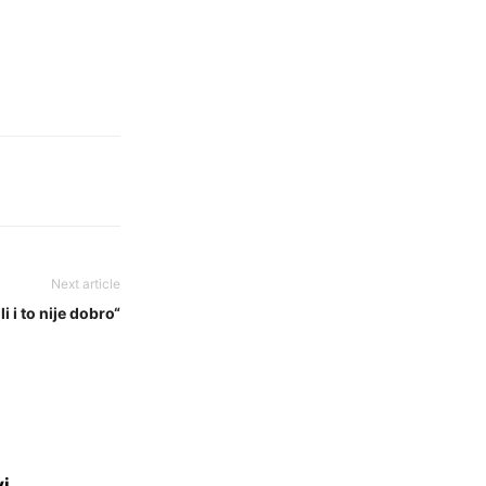
Next article
li i to nije dobro“
vi