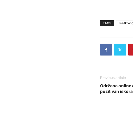
TAGS
metkovi
Previous article
Održana online 
pozitivan iskor