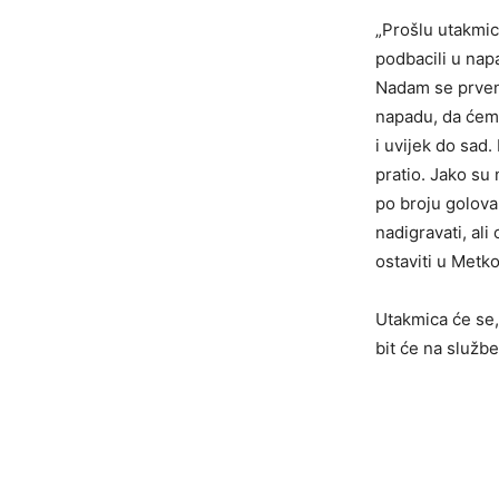
„Prošlu utakmic
podbacili u napa
Nadam se prvens
napadu, da ćemo 
i uvijek do sad
pratio. Jako su 
po broju golova 
nadigravati, al
ostaviti u Metko
Utakmica će se,
bit će na služb