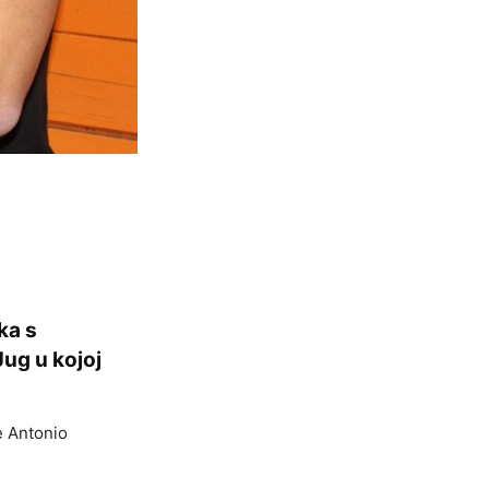
ka s
Jug u kojoj
e Antonio