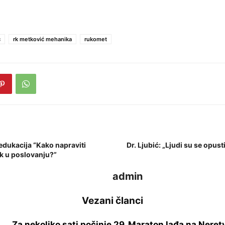
ć
rk metković mehanika
rukomet
edukacija “Kako napraviti
Dr. Ljubić: „Ljudi su se opusti
ak u poslovanju?”
admin
Vezani članci
Za nekoliko sati počinje 29. Maraton lađa na Neret