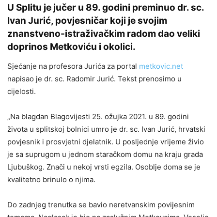
U Splitu je jučer u 89. godini preminuo dr. sc.
Ivan Jurić, povjesničar koji je svojim
znanstveno-istraživačkim radom dao veliki
doprinos Metkoviću i okolici.
Sjećanje na profesora Jurića za portal
metkovic.net
napisao je dr. sc. Radomir Jurić. Tekst prenosimo u
cijelosti.
„Na blagdan Blagovijesti 25. ožujka 2021. u 89. godini
života u splitskoj bolnici umro je dr. sc. Ivan Jurić, hrvatski
povjesnik i prosvjetni djelatnik. U posljednje vrijeme živio
je sa suprugom u jednom staračkom domu na kraju grada
Ljubuškog. Znači u nekoj vrsti egzila. Osoblje doma se je
kvalitetno brinulo o njima.
Do zadnjeg trenutka se bavio neretvanskim povijesnim