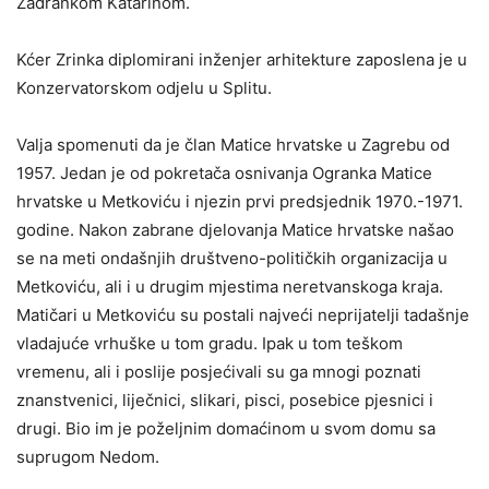
Zadrankom Katarinom.
Kćer Zrinka diplomirani inženjer arhitekture zaposlena je u
Konzervatorskom odjelu u Splitu.
Valja spomenuti da je član Matice hrvatske u Zagrebu od
1957. Jedan je od pokretača osnivanja Ogranka Matice
hrvatske u Metkoviću i njezin prvi predsjednik 1970.-1971.
godine. Nakon zabrane djelovanja Matice hrvatske našao
se na meti ondašnjih društveno-političkih organizacija u
Metkoviću, ali i u drugim mjestima neretvanskoga kraja.
Matičari u Metkoviću su postali najveći neprijatelji tadašnje
vladajuće vrhuške u tom gradu. Ipak u tom teškom
vremenu, ali i poslije posjećivali su ga mnogi poznati
znanstvenici, liječnici, slikari, pisci, posebice pjesnici i
drugi. Bio im je poželjnim domaćinom u svom domu sa
suprugom Nedom.