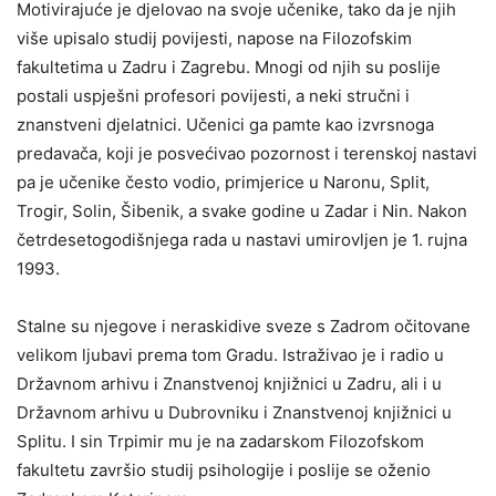
Motivirajuće je djelovao na svoje učenike, tako da je njih
više upisalo studij povijesti, napose na Filozofskim
fakultetima u Zadru i Zagrebu. Mnogi od njih su poslije
postali uspješni profesori povijesti, a neki stručni i
znanstveni djelatnici. Učenici ga pamte kao izvrsnoga
predavača, koji je posvećivao pozornost i terenskoj nastavi
pa je učenike često vodio, primjerice u Naronu, Split,
Trogir, Solin, Šibenik, a svake godine u Zadar i Nin. Nakon
četrdesetogodišnjega rada u nastavi umirovljen je 1. rujna
1993.
Stalne su njegove i neraskidive sveze s Zadrom očitovane
velikom ljubavi prema tom Gradu. Istraživao je i radio u
Državnom arhivu i Znanstvenoj knjižnici u Zadru, ali i u
Državnom arhivu u Dubrovniku i Znanstvenoj knjižnici u
Splitu. I sin Trpimir mu je na zadarskom Filozofskom
fakultetu završio studij psihologije i poslije se oženio