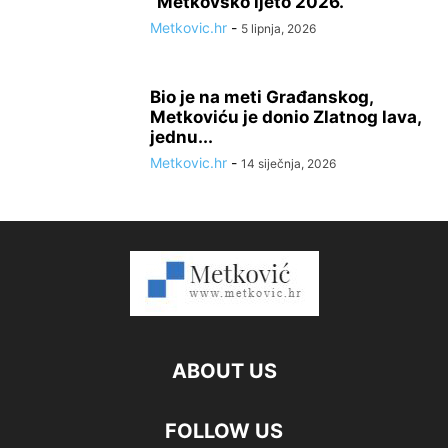
“Metkovsko ljeto 2026.”
Metkovic.hr
-
5 lipnja, 2026
Bio je na meti Građanskog,
Metkoviću je donio Zlatnog lava,
jednu...
Metkovic.hr
-
14 siječnja, 2026
ABOUT US
FOLLOW US