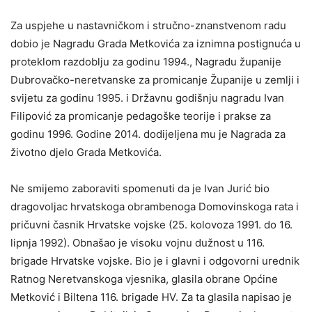
Za uspjehe u nastavničkom i stručno-znanstvenom radu
dobio je Nagradu Grada Metkovića za iznimna postignuća u
proteklom razdoblju za godinu 1994., Nagradu županije
Dubrovačko-neretvanske za promicanje Županije u zemlji i
svijetu za godinu 1995. i Državnu godišnju nagradu Ivan
Filipović za promicanje pedagoške teorije i prakse za
godinu 1996. Godine 2014. dodijeljena mu je Nagrada za
životno djelo Grada Metkovića.
Ne smijemo zaboraviti spomenuti da je Ivan Jurić bio
dragovoljac hrvatskoga obrambenoga Domovinskoga rata i
pričuvni časnik Hrvatske vojske (25. kolovoza 1991. do 16.
lipnja 1992). Obnašao je visoku vojnu dužnost u 116.
brigade Hrvatske vojske. Bio je i glavni i odgovorni urednik
Ratnog Neretvanskoga vjesnika, glasila obrane Općine
Metković i Biltena 116. brigade HV. Za ta glasila napisao je