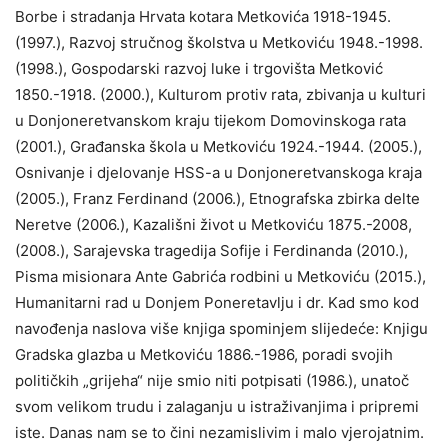
Borbe i stradanja Hrvata kotara Metkovića 1918-1945.
(1997.), Razvoj stručnog školstva u Metkoviću 1948.-1998.
(1998.), Gospodarski razvoj luke i trgovišta Metković
1850.-1918. (2000.), Kulturom protiv rata, zbivanja u kulturi
u Donjoneretvanskom kraju tijekom Domovinskoga rata
(2001.), Građanska škola u Metkoviću 1924.-1944. (2005.),
Osnivanje i djelovanje HSS-a u Donjoneretvanskoga kraja
(2005.), Franz Ferdinand (2006.), Etnografska zbirka delte
Neretve (2006.), Kazališni život u Metkoviću 1875.-2008,
(2008.), Sarajevska tragedija Sofije i Ferdinanda (2010.),
Pisma misionara Ante Gabrića rodbini u Metkoviću (2015.),
Humanitarni rad u Donjem Poneretavlju i dr. Kad smo kod
navođenja naslova više knjiga spominjem slijedeće: Knjigu
Gradska glazba u Metkoviću 1886.-1986, poradi svojih
političkih „grijeha“ nije smio niti potpisati (1986.), unatoč
svom velikom trudu i zalaganju u istraživanjima i pripremi
iste. Danas nam se to čini nezamislivim i malo vjerojatnim.