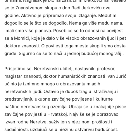
temama. Naglasak je bio na zaslužnim Metkovcima. Veselio
se je Znanstvenom skupu o don Radi Jerkoviću ove
godine. Aktivno je pripremao svoje izlaganje. Međutim
dogodilo se je što se dogodilo. Nema ga više među nama.
Imali smo više planova. Posebice se to odnosi na povijest
sela Momići, koje je dalo više visoko obrazovanih ljudi i pet
doktora znanosti. O povijesti toga mjesta skupili smo dosta
građe. Sigurno će se to naći u jednoj budućoj monografiji.
Prisjetimo se. Neretvanski učitelj, nastavnik, profesor,
magistar znanosti, doktor humanističkih znanosti Ivan Jurić
učinio je iznimno mnogo u obrazovanju mladih
neretvanskih ljudi. Ostavio je dubok trag u istraživanju i
predstavljanju ukupne zavičajne povijesne i kulturne
baštine neretvanskog ozemlja. Ubraja se u značajnije pisce
zavičajne povijesti u Hrvatskoj. Najviše se je obrazovao
izvan rodne Neretve, saživljen s njezinom prošlosti i
sadašnjosti, uzdajući se u njezinu ostvarivu budućnost,