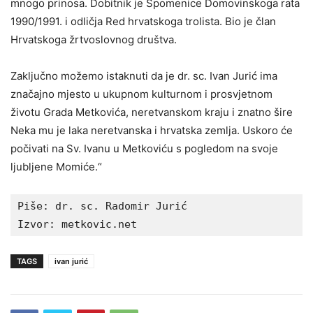
mnogo prinosa. Dobitnik je Spomenice Domovinskoga rata
1990/1991. i odličja Red hrvatskoga trolista. Bio je član
Hrvatskoga žrtvoslovnog društva.
Zaključno možemo istaknuti da je dr. sc. Ivan Jurić ima
značajno mjesto u ukupnom kulturnom i prosvjetnom
životu Grada Metkovića, neretvanskom kraju i znatno šire
Neka mu je laka neretvanska i hrvatska zemlja. Uskoro će
počivati na Sv. Ivanu u Metkoviću s pogledom na svoje
ljubljene Momiće.“
Piše: dr. sc. Radomir Jurić

Izvor: metkovic.net
TAGS
ivan jurić