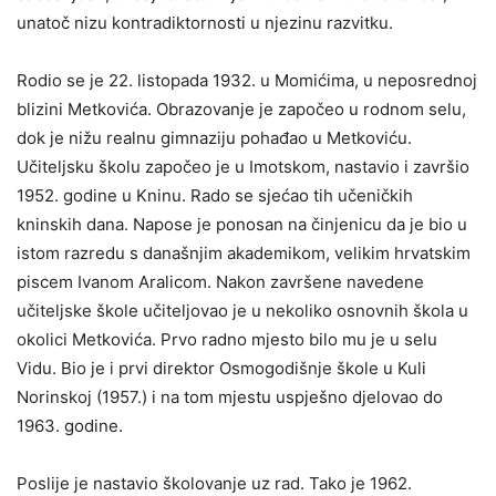
unatoč nizu kontradiktornosti u njezinu razvitku.
Rodio se je 22. listopada 1932. u Momićima, u neposrednoj
blizini Metkovića. Obrazovanje je započeo u rodnom selu,
dok je nižu realnu gimnaziju pohađao u Metkoviću.
Učiteljsku školu započeo je u Imotskom, nastavio i završio
1952. godine u Kninu. Rado se sjećao tih učeničkih
kninskih dana. Napose je ponosan na činjenicu da je bio u
istom razredu s današnjim akademikom, velikim hrvatskim
piscem Ivanom Aralicom. Nakon završene navedene
učiteljske škole učiteljovao je u nekoliko osnovnih škola u
okolici Metkovića. Prvo radno mjesto bilo mu je u selu
Vidu. Bio je i prvi direktor Osmogodišnje škole u Kuli
Norinskoj (1957.) i na tom mjestu uspješno djelovao do
1963. godine.
Poslije je nastavio školovanje uz rad. Tako je 1962.