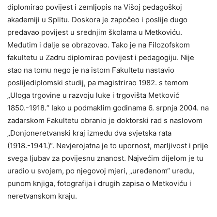
diplomirao povijest i zemljopis na Višoj pedagoškoj
akademiji u Splitu. Doskora je započeo i poslije dugo
predavao povijest u srednjim školama u Metkoviću.
Međutim i dalje se obrazovao. Tako je na Filozofskom
fakultetu u Zadru diplomirao povijest i pedagogiju. Nije
stao na tomu nego je na istom Fakultetu nastavio
poslijediplomski studij, pa magistrirao 1982. s temom
„Uloga trgovine u razvoju luke i trgovišta Metković
1850.-1918.“ Iako u podmaklim godinama 6. srpnja 2004. na
zadarskom Fakultetu obranio je doktorski rad s naslovom
„Donjoneretvanski kraj između dva svjetska rata
(1918.-1941.)“. Nevjerojatna je to upornost, marljivost i prije
svega ljubav za povijesnu znanost. Najvećim dijelom je tu
uradio u svojem, po njegovoj mjeri, „uređenom“ uredu,
punom knjiga, fotografija i drugih zapisa o Metkoviću i
neretvanskom kraju.