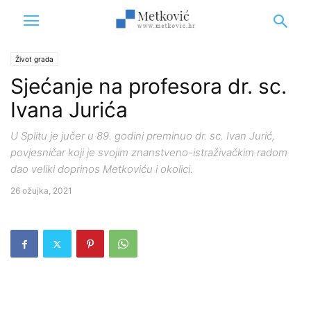
Život grada
Sjećanje na profesora dr. sc.
Ivana Jurića
U Splitu je jučer u 89. godini preminuo dr. sc. Ivan Jurić,
povjesničar koji je svojim znanstveno-istraživačkim radom
dao veliki doprinos Metkoviću i okolici.
26 ožujka, 2021