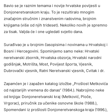
Bavio se je raznim temama i novije hrvatske povijesti u
Donjoneretvanskom kraju. To je rezultiralo mnogim
značajnim stručnim i znanstvenim radovima, brojnim
knjigama (više od njih trideset). Nekoliko novih je spremno
za tisak. Valjda će i one ugledati svjetlo dana.
Surađivao je u brojnim časopisima i novinama u Hrvatskoj i
Bosni i Hercegovini. Spominjemo samo neke: Hrvatski
neretvanski zbornik, Hrvatska obzorja, Hrvatski narodni
godišnjak, Motrišta, Most, Povijest športa, Vjesnik,
Dubrovački vjesnik, Ratni Neretvanski vjesnik, Cvitak i dr.
Zapamćen je i zapažen katalog izložbe „Prošlost Metkovića
od najstarijih vremena do danas“ (1984.). Nabrojimo neke
od knjiga: Donjoneretvanski kraj (Metković, Ploče,
Vrgorac), priručnik za učenike osnovne škole (1988.),
Spomendani iz prošlosti Donjoneretvanskoga kraja (1996.),