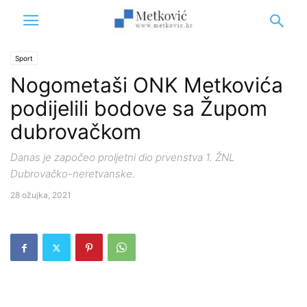
Sport
Nogometaši ONK Metkovića
podijelili bodove sa Župom
dubrovačkom
Danas je započeo proljetni dio prvenstva 1. ŽNL
Dubrovačko-neretvanske.
28 ožujka, 2021