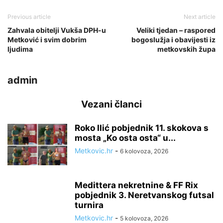
Previous article
Next article
Zahvala obitelji Vukša DPH-u
Veliki tjedan – raspored
Metković i svim dobrim
bogoslužja i obavijesti iz
ljudima
metkovskih župa
admin
Vezani članci
Roko Ilić pobjednik 11. skokova s
mosta „Ko osta osta“ u...
Metkovic.hr
-
6 kolovoza, 2026
Medittera nekretnine & FF Rix
pobjednik 3. Neretvanskog futsal
turnira
Metkovic.hr
-
5 kolovoza, 2026