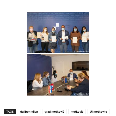
TAGS
dalibor milan
grad metković
metković
Ul metkovke