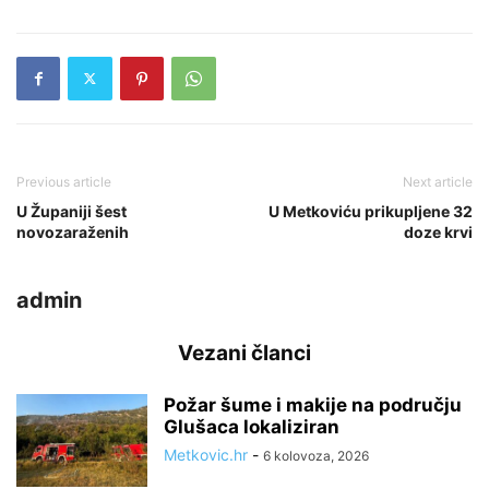
Previous article
Next article
U Županiji šest
U Metkoviću prikupljene 32
novozaraženih
doze krvi
admin
Vezani članci
Požar šume i makije na području
Glušaca lokaliziran
Metkovic.hr
-
6 kolovoza, 2026