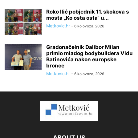
Roko Ilić pobjednik 11. skokova s
mosta „Ko osta osta“ u...
Metkovic.hr
-
6 kolovoza, 2026
Gradonačelnik Dalibor Milan
primio mladog bodybuildera Vidu
Batinovića nakon europske
bronce
Metkovic.hr
-
6 kolovoza, 2026
ABOUT US