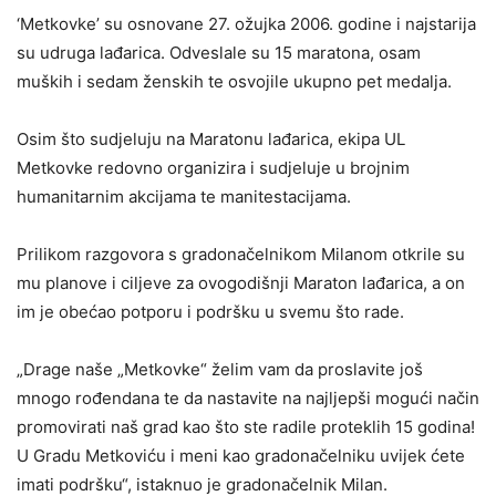
‘Metkovke’ su osnovane 27. ožujka 2006. godine i najstarija
su udruga lađarica. Odveslale su 15 maratona, osam
muških i sedam ženskih te osvojile ukupno pet medalja.
Osim što sudjeluju na Maratonu lađarica, ekipa UL
Metkovke redovno organizira i sudjeluje u brojnim
humanitarnim akcijama te manitestacijama.
Prilikom razgovora s gradonačelnikom Milanom otkrile su
mu planove i ciljeve za ovogodišnji Maraton lađarica, a on
im je obećao potporu i podršku u svemu što rade.
„Drage naše „Metkovke“ želim vam da proslavite još
mnogo rođendana te da nastavite na najljepši mogući način
promovirati naš grad kao što ste radile proteklih 15 godina!
U Gradu Metkoviću i meni kao gradonačelniku uvijek ćete
imati podršku“, istaknuo je gradonačelnik Milan.