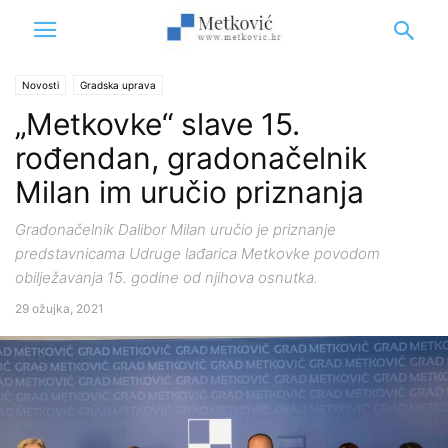
Novosti
Gradska uprava
„Metkovke“ slave 15.
rođendan, gradonačelnik
Milan im uručio priznanja
Gradonačelnik Dalibor Milan uručio je priznanje
predstavnicama Udruge lađarica Metkovke povodom
obilježavanja 15. godine od njihova osnutka.
29 ožujka, 2021