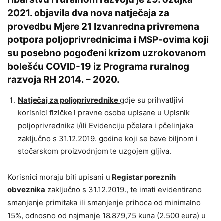
2021. objavila dva nova natječaja za
provedbu Mjere 21 Izvanredna privremena
potpora poljoprivrednicima i MSP-ovima koji
su posebno pogođeni krizom uzrokovanom
bolešću COVID-19 iz Programa ruralnog
razvoja RH 2014. – 2020.
Natječaj za poljoprivrednike
gdje su prihvatljivi
korisnici fizičke i pravne osobe upisane u Upisnik
poljoprivrednika i/ili Evidenciju pčelara i pčelinjaka
zaključno s 31.12.2019. godine koji se bave biljnom i
stočarskom proizvodnjom te uzgojem gljiva.
Korisnici moraju biti upisani u
Registar poreznih
obveznika
zaključno s 31.12.2019., te imati evidentirano
smanjenje primitaka ili smanjenje prihoda od minimalno
15%, odnosno od najmanje 18.879,75 kuna (2.500 eura) u