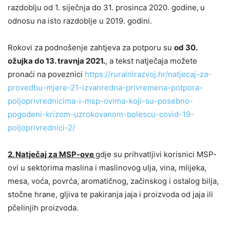
razdoblju od 1. siječnja do 31. prosinca 2020. godine,
u
odnosu na isto razdoblje u 2019. godini.
Rokovi za podnošenje zahtjeva za potporu su
od 30.
ožujka do 13. travnja 2021.
, a tekst natječaja možete
pronaći na poveznici
https://ruralnirazvoj.hr/natjecaj-za-
provedbu-mjere-21-izvanredna-privremena-potpora-
poljoprivrednicima-i-msp-ovima-koji-su-posebno-
pogodeni-krizom-uzrokovanom-bolescu-covid-19-
poljoprivrednici-2/
2. Natječaj za MSP-ove
gdje su prihvatljivi korisnici MSP-
ovi u sektorima maslina i maslinovog ulja, vina, mlijeka,
mesa, voća, povrća, aromatičnog, začinskog i ostalog bilja,
stočne hrane, gljiva te pakiranja jaja i proizvoda od jaja ili
pčelinjih proizvoda.