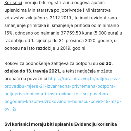
Korisnici
moraju biti registrirani u odgovarajućim
upisnicima Ministarstva poljoprivrede i Ministarstva
zdravstva zaključno s 31.12.2019., te imati evidentirano
smanjenje primitaka ili smanjenje prihoda od minimalno
15%, odnosno od najmanje 37.759,50 kuna (5.000 eura) u
razdoblju od 1. siječnja do 31. prosinca 2020. godine,
u
odnosu na isto razdoblje u 2019. godini.
Rokovi za podnošenje zahtjeva za potporu su
od 30.
ožujka do 13. travnja 2021.
, a tekst natječaja možete
pronaći na poveznici
https://ruralnirazvoj.hr/natjecaj-za-
provedbu-mjere-21-izvanredna-privremena-potpora-
poljoprivrednicima-i-msp-ovima-koji-su-posebno-
pogodeni-krizom-uzrokovanom-bolescu-covid-19-msp-
ovi-2/
Svi korisnici moraju biti upisani u Evidenciju korisnika