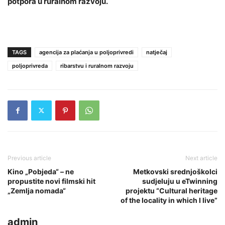
potpora u ruralnom razvoju.
TAGS
agencija za plaćanja u poljoprivredi
natječaj
poljoprivreda
ribarstvu i ruralnom razvoju
Previous article
Next article
Kino „Pobjeda“ – ne
Metkovski srednjoškolci
propustite novi filmski hit
sudjeluju u eTwinning
„Zemlja nomada“
projektu “Cultural heritage
of the locality in which I live”
admin