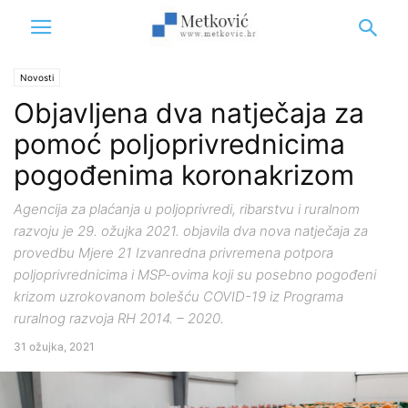
Novosti
Objavljena dva natječaja za
pomoć poljoprivrednicima
pogođenima koronakrizom
Agencija za plaćanja u poljoprivredi, ribarstvu i ruralnom
razvoju je 29. ožujka 2021. objavila dva nova natječaja za
provedbu Mjere 21 Izvanredna privremena potpora
poljoprivrednicima i MSP-ovima koji su posebno pogođeni
krizom uzrokovanom bolešću COVID-19 iz Programa
ruralnog razvoja RH 2014. – 2020.
31 ožujka, 2021