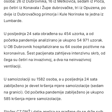
osoba: 26 iz Dubrovnika, 16 iz Metkovića, sedam iz Ploča,
po četiri iz Konavala i Župe dubrovačke, tri iz Opuzena, po
dvije iz Dubrovačkog primorja i Kule Norinske te jedna iz
Lumbarde.
U posljednja 24 sata obrađena su 454 uzorka, a od
početka pandemije analizirano je ukupno 54 971 uzorak.
U OB Dubrovnik hospitalizirane su 64 osobe pozitivne na
koronavirus. Šest pacijenata zahtijeva intenzivnu skrb, od
čega su četiri na invazivnoj, a dva na neinvazivnoj
ventilaciji.
U samoizolaciji su 1582 osoba, a u posljednja 24 sata
zabilježeno je devet kršenja mjere samoizolacije (sedam
na granici). Od početka pandemije zabilježeno je ukupno
585 kršenja mjere samoizolacije.
Stožer CZ DNŽ i dalje apelira na građane da se drže svih