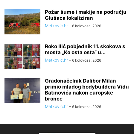
Požar šume i makije na području
Glušaca lokaliziran
Metkovic.hr
-
6 kolovoza, 2026
Roko Ilić pobjednik 11. skokova s
mosta „Ko osta osta“ u...
Metkovic.hr
-
6 kolovoza, 2026
Gradonačelnik Dalibor Milan
primio mladog bodybuildera Vidu
Batinovića nakon europske
bronce
Metkovic.hr
-
6 kolovoza, 2026