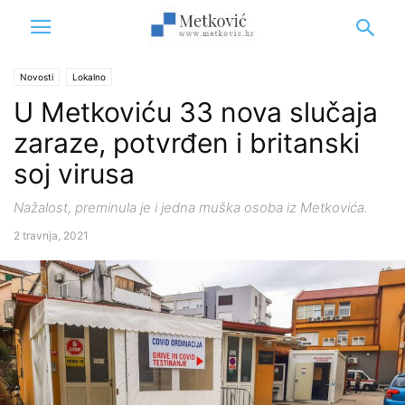
Novosti
Lokalno
U Metkoviću 33 nova slučaja
zaraze, potvrđen i britanski
soj virusa
Nažalost, preminula je i jedna muška osoba iz Metkovića.
2 travnja, 2021