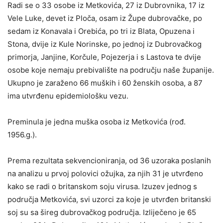
Radi se o 33 osobe iz Metkovića, 27 iz Dubrovnika, 17 iz
Vele Luke, devet iz Ploča, osam iz Župe dubrovačke, po
sedam iz Konavala i Orebića, po tri iz Blata, Opuzena i
Stona, dvije iz Kule Norinske, po jednoj iz Dubrovačkog
primorja, Janjine, Korčule, Pojezerja i s Lastova te dvije
osobe koje nemaju prebivalište na području naše županije.
Ukupno je zaraženo 66 muških i 60 ženskih osoba, a 87
ima utvrđenu epidemiološku vezu.
Preminula je jedna muška osoba iz Metkovića (rođ.
1956.g.).
Prema rezultata sekvencioniranja, od 36 uzoraka poslanih
na analizu u prvoj polovici ožujka, za njih 31 je utvrđeno
kako se radi o britanskom soju virusa. Izuzev jednog s
područja Metkovića, svi uzorci za koje je utvrđen britanski
soj su sa šireg dubrovačkog područja. Izliječeno je 65