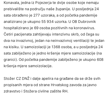
Konavala, jedna iz Pojezerja te dvije osobe koje nemaju
prebivalište na području naše županije. U posljednja 24
sata obrađeno je 277 uzoraka, a od početka pandemije
analizirano je ukupno 55 934 uzorka. U OB Dubrovnik
hospitalizirano je 69 osoba pozitivnih na koronavirus.
Četiri pacijenata zahtijevaju intenzivnu skrb, od čega su
dva na invazivnoj, jedan na neinvazivnoj ventilaciji te jedan
na kisiku. U samoizolaciji je 1368 osoba, a u posljednja 24
sata zabilježeno je jedno kršenje mjere samoizolacije (na
granici). Od početka pandemije zabilježeno je ukupno 608
kršenja mjere samoizolacije.
Stožer CZ DNŽ i dalje apelira na građane da se drže svih
propisanih mjera od strane Hrvatskog zavoda za javno
zdravstvo i Stožera civilne zaštite RH.