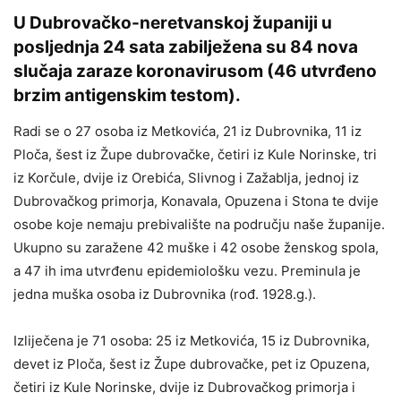
U Dubrovačko-neretvanskoj županiji u
posljednja 24 sata zabilježena su 84 nova
slučaja zaraze koronavirusom (46 utvrđeno
brzim antigenskim testom).
Radi se o 27 osoba iz Metkovića, 21 iz Dubrovnika, 11 iz
Ploča, šest iz Župe dubrovačke, četiri iz Kule Norinske, tri
iz Korčule, dvije iz Orebića, Slivnog i Zažablja, jednoj iz
Dubrovačkog primorja, Konavala, Opuzena i Stona te dvije
osobe koje nemaju prebivalište na području naše županije.
Ukupno su zaražene 42 muške i 42 osobe ženskog spola,
a 47 ih ima utvrđenu epidemiološku vezu. Preminula je
jedna muška osoba iz Dubrovnika (rođ. 1928.g.).
Izliječena je 71 osoba: 25 iz Metkovića, 15 iz Dubrovnika,
devet iz Ploča, šest iz Župe dubrovačke, pet iz Opuzena,
četiri iz Kule Norinske, dvije iz Dubrovačkog primorja i