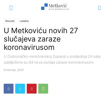
Novosti
Lokalno
U Metkoviću novih 27
slučajeva zaraze
koronavirusom
U Dubrovačko-neretvanskoj županiji u posljednja 24 sata
zabilježena su 84 nova slučaja zaraze koronavirusom.
6 travnja, 2021