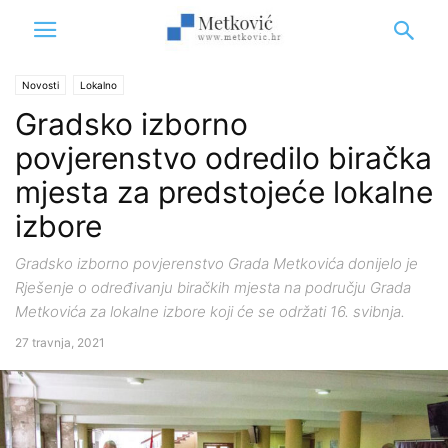
Novosti
Lokalno
Gradsko izborno
povjerenstvo odredilo biračka
mjesta za predstojeće lokalne
izbore
Gradsko izborno povjerenstvo Grada Metkovića donijelo je
Rješenje o određivanju biračkih mjesta na području Grada
Metkovića za lokalne izbore koji će se održati 16. svibnja.
27 travnja, 2021