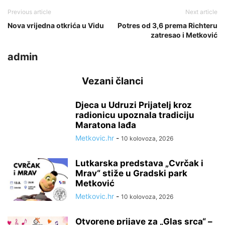
Previous article
Next article
Nova vrijedna otkrića u Vidu
Potres od 3,6 prema Richteru
zatresao i Metković
admin
Vezani članci
Djeca u Udruzi Prijatelj kroz
radionicu upoznala tradiciju
Maratona lađa
Metkovic.hr
-
10 kolovoza, 2026
Lutkarska predstava „Cvrčak i
Mrav“ stiže u Gradski park
Metković
Metkovic.hr
-
10 kolovoza, 2026
Otvorene prijave za „Glas srca“ –