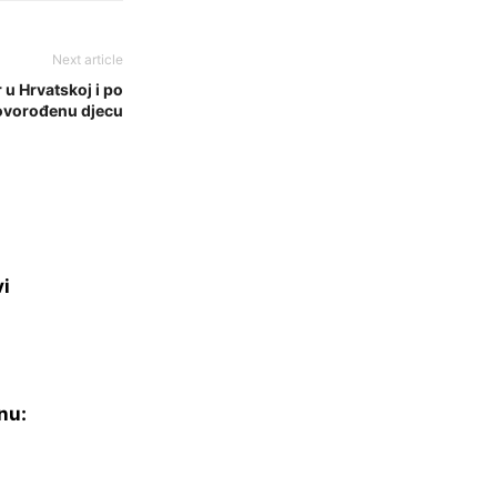
Next article
u Hrvatskoj i po
ovorođenu djecu
vi
nu: