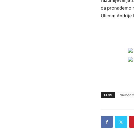
razumijevanja 
da pronađemo rj
Ulicom Andrije 
TAGS
dalibor m