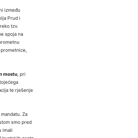
ni između
lja Prud i
reko tzv.
me spoja na
 prometnu
 prometnice,
m mostu
, pri
stojećega
acija te rješenje
m mandatu. Za
cestom smo pred
 imali