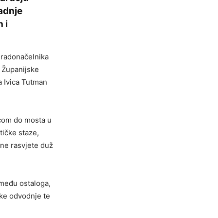
adnje
 i
gradonačelnika
j Županijske
a Ivica Tutman
icom do mosta u
tičke staze,
ne rasvjete duž
između ostaloga,
ske odvodnje te