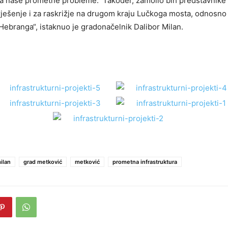
za naše prometne probleme. Također, zamolio bih predstavnike 
ešenje i za raskrižje na drugom kraju Lučkoga mosta, odnosno 
Hebranga“, istaknuo je gradonačelnik Dalibor Milan.
ilan
grad metković
metković
prometna infrastruktura