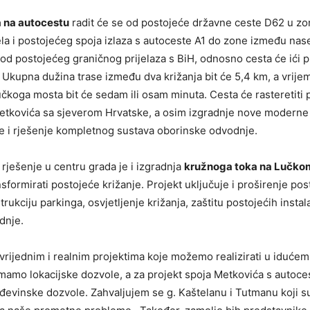
 na autocestu
radit će se od postojeće državne ceste D62 u zo
la i postojećeg spoja izlaza s autoceste A1 do zone između nase
d postojećeg graničnog prijelaza s BiH, odnosno cesta će ići p
Ukupna dužina trase između dva križanja bit će 5,4 km, a vrije
čkoga mosta bit će sedam ili osam minuta. Cesta će rasteretiti
etkovića sa sjeverom Hrvatske, a osim izgradnje nove moderne
je i rješenje kompletnog sustava oborinske odvodnje.
ješenje u centru grada je i izgradnja
kružnoga toka na Lučko
sformirati postojeće križanje. Projekt uključuje i proširenje po
trukciju parkinga, osvjetljenje križanja, zaštitu postojećih instal
dnje.
 vrijednim i realnim projektima koje možemo realizirati u iduće
imamo lokacijske dozvole, a za projekt spoja Metkovića s auto
evinske dozvole. Zahvaljujem se g. Kaštelanu i Tutmanu koji su