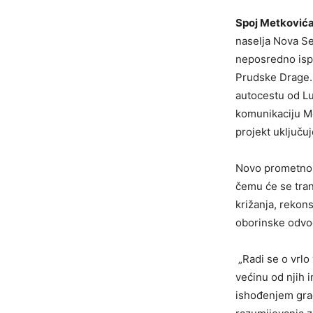
Spoj Metkovića
naselja Nova Se
neposredno ispo
Prudske Drage. 
autocestu od Lu
komunikaciju M
projekt uključu
Novo prometno r
čemu će se tran
križanja, rekons
oborinske odvo
„Radi se o vrlo
većinu od njih 
ishođenjem građ