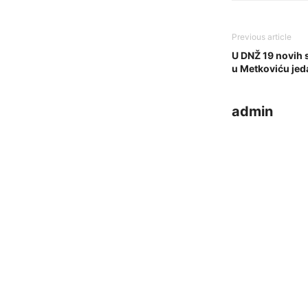
Previous article
U DNŽ 19 novih 
u Metkoviću jed
admin