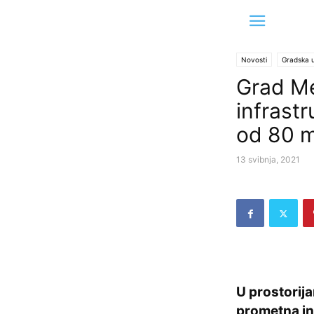
Novosti
Gradska 
Grad Me
infrast
od 80 m
13 svibnja, 2021
U prostorij
prometna inf