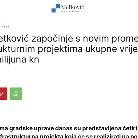
uprava
tković započinje s novim prom
rukturnim projektima ukupne vrij
ilijuna kn
ama gradske uprave danas su predstavljena četiri
rastrukturna projekta koja će se realizirati na p