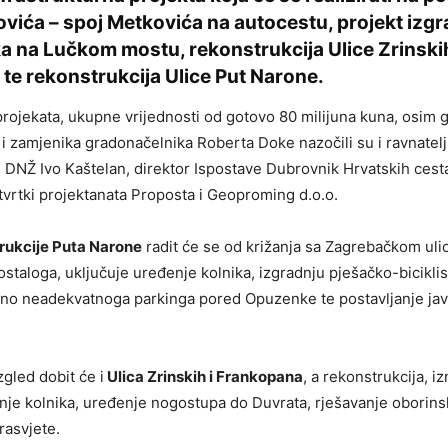
vića – spoj Metkovića na autocestu, projekt izgr
a na Lučkom mostu, rekonstrukcija Ulice Zrinskih
te rekonstrukcija Ulice Put Narone.
projekata, ukupne vrijednosti od gotovo 80 milijuna kuna, osim 
 i zamjenika gradonačelnika Roberta Doke nazočili su i ravnatel
 DNŽ Ivo Kaštelan, direktor Ispostave Dubrovnik Hrvatskih cest
 tvrtki projektanata Proposta i Geoproming d.o.o.
rukcije Puta Narone
radit će se od križanja sa Zagrebačkom ul
ostaloga, uključuje uređenje kolnika, izgradnju pješačko-biciklis
tno neadekvatnoga parkinga pored Opuzenke te postavljanje jav
gled dobit će i
Ulica Zrinskih i Frankopana
, a rekonstrukcija, 
nje kolnika, uređenje nogostupa do Duvrata, rješavanje oborin
rasvjete.