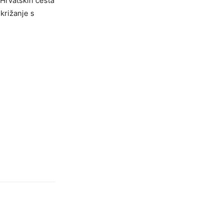
Hrvatskih cesta
križanje s