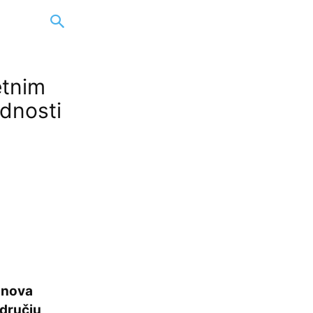
etnim
ednosti
 nova
odručju