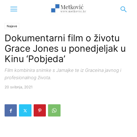
Najave
Dokumentarni film o životu
Grace Jones u ponedjeljak u
Kinu ‘Pobjeda’
Film kombinira snimke s Jamajke te iz Graceina javnog i
profesionalnog života.
20 svibnja, 2021