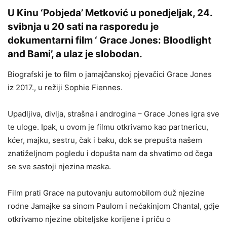
U Kinu ‘Pobjeda’ Metković u ponedjeljak, 24.
svibnja u 20 sati na rasporedu je
dokumentarni film ‘ Grace Jones: Bloodlight
and Bami’, a ulaz je slobodan.
Biografski je to film o jamajčanskoj pjevačici Grace Jones
iz 2017., u režiji Sophie Fiennes.
Upadljiva, divlja, strašna i androgina – Grace Jones igra sve
te uloge. Ipak, u ovom je filmu otkrivamo kao partnericu,
kćer, majku, sestru, čak i baku, dok se prepušta našem
znatiželjnom pogledu i dopušta nam da shvatimo od čega
se sve sastoji njezina maska.
Film prati Grace na putovanju automobilom duž njezine
rodne Jamajke sa sinom Paulom i nećakinjom Chantal, gdje
otkrivamo njezine obiteljske korijene i priču o