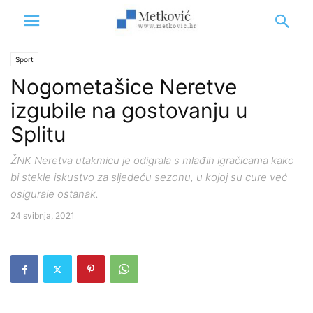
Sport
Nogometašice Neretve
izgubile na gostovanju u
Splitu
ŽNK Neretva utakmicu je odigrala s mlađih igračicama kako
bi stekle iskustvo za sljedeću sezonu, u kojoj su cure već
osigurale ostanak.
24 svibnja, 2021