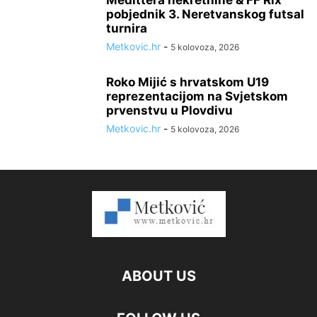
Medittera nekretnine & FF Rix
pobjednik 3. Neretvanskog futsal
turnira
Metkovic.hr
-
5 kolovoza, 2026
Roko Mijić s hrvatskom U19
reprezentacijom na Svjetskom
prvenstvu u Plovdivu
Metkovic.hr
-
5 kolovoza, 2026
ABOUT US