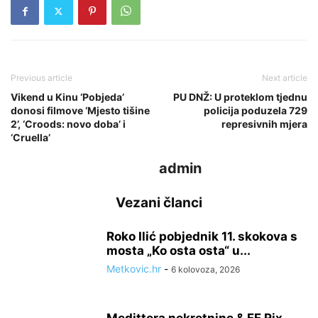
Previous article
Next article
Vikend u Kinu ‘Pobjeda’
PU DNŽ: U proteklom tjednu
donosi filmove ‘Mjesto tišine
policija poduzela 729
2’, ‘Croods: novo doba’ i
represivnih mjera
‘Cruella’
admin
Vezani članci
Roko Ilić pobjednik 11. skokova s
mosta „Ko osta osta“ u...
Metkovic.hr
-
6 kolovoza, 2026