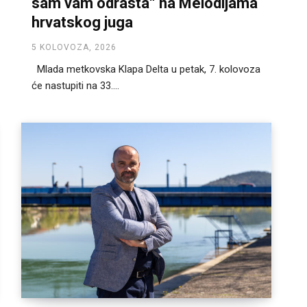
sam vam odrasta“ na Melodijama
hrvatskog juga
5 KOLOVOZA, 2026
Mlada metkovska Klapa Delta u petak, 7. kolovoza
će nastupiti na 33....