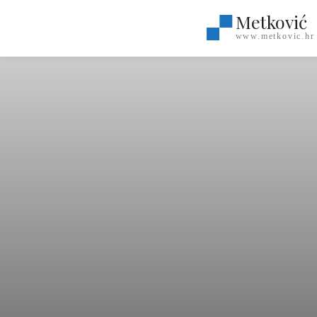
Metković
www.metkovic.hr