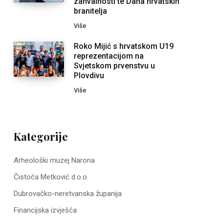
zahvalnosti te Dana hrvatskih
branitelja
Više
Roko Mijić s hrvatskom U19
reprezentacijom na
Svjetskom prvenstvu u
Plovdivu
Više
Kategorije
Arheološki muzej Narona
Čistoća Metković d.o.o.
Dubrovačko-neretvanska županija
Financijska izvješća