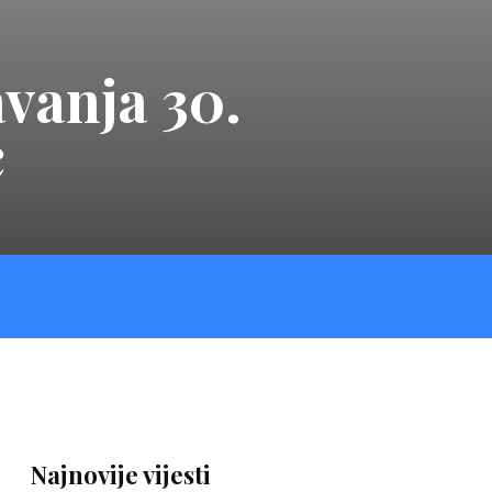
vanja 30.
ć
Najnovije vijesti