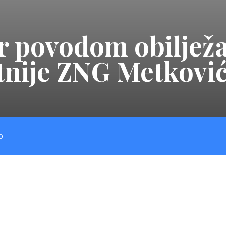
r povodom obilježa
atnije ZNG Metkovi
O