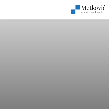
Metković
www.metkovic.hr