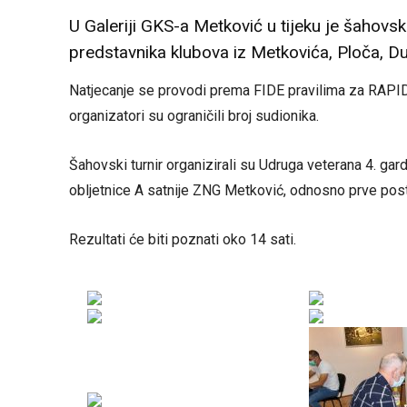
U Galeriji GKS-a Metković u tijeku je šahovsk
predstavnika klubova iz Metkovića, Ploča, D
Natjecanje se provodi prema FIDE pravilima za RAPI
organizatori su ograničili broj sudionika.
Šahovski turnir organizirali su Udruga veterana 4. g
obljetnice A satnije ZNG Metković, odnosno prve post
Rezultati će biti poznati oko 14 sati.