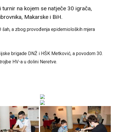
i turnir na kojem se natječe 30 igrača,
ubrovnika, Makarske i BiH.
D šah, a zbog provođenja epidemioloških mjera
ardijske brigade DNŽ i HŠK Metković, a povodom 30.
rojbe HV-a u dolini Neretve.