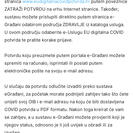
stranica
www.eudigitalnacovidpotvrda.hr
putem poveznice
ZATRAŽI POTVRDU na vrhu Internet stranice. Također,
sustavu možete pristupiti direktno putem stranica e-
Građani odabirom područja ZDRAVLJE iz kataloga usluga.
U ovom području odaberite e-Uslugu EU digitalna COVID
potvrda te pratite korake prijave.
Potvrdu koju preuzmete putem portala e-Građani možete
spremiti na računalo, isprintati ili poslati putem
elektroničke pošte na svoju e-mail adresu.
U slučaju da potvrdu odlučite izvaditi preko sustava
eGrađani, za početak morate podnijeti zahtjev tako što ćete
unijeti svoj OIB i e-mail adresu na koju će biti dostavljena
COVID potvrda u PDF formatu. Nakon toga kreirat će vam
se zahtjev, a u sustavu e-Građani možete provjeriti koji je
njegov status, odnosno je li još uvijek u obradi ili za
izvršen.