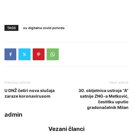
TAGS
eu digitalna covid potvrda
Previous article
Next article
U DNŽ četiri nova slučaja
30. obljetnica ustroja “A”
zaraze koronavirusom
satnije ZNG-a Metković,
čestitku uputio
gradonačelnik Milan
admin
Vezani članci