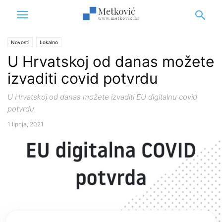
Novosti
Lokalno
U Hrvatskoj od danas možete
izvaditi covid potvrdu
U Hrvatskoj od danas možete izvaditi EU digitalnu covid
potvrdu.
1 lipnja, 2021