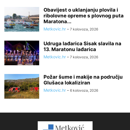
Obavijest o uklanjanju plovila i
ribolovne opreme s plovnog puta
Maratona...
Metkovic.hr
-
7 kolovoza, 2026
Udruga lađarica Sisak slavila na
13. Maratonu lađarica
Metkovic.hr
-
7 kolovoza, 2026
Požar šume i makije na području
Glušaca lokaliziran
Metkovic.hr
-
6 kolovoza, 2026