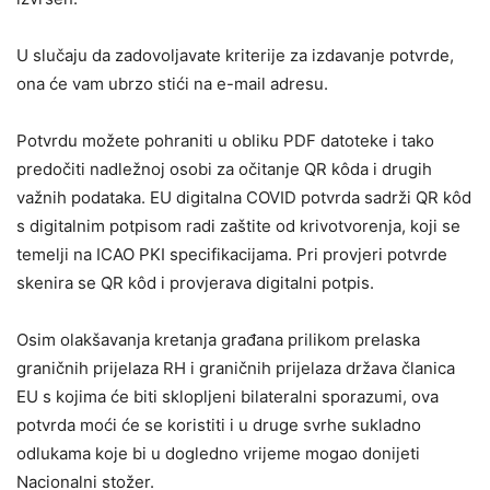
U slučaju da zadovoljavate kriterije za izdavanje potvrde,
ona će vam ubrzo stići na e-mail adresu.
Potvrdu možete pohraniti u obliku PDF datoteke i tako
predočiti nadležnoj osobi za očitanje QR kôda i drugih
važnih podataka. EU digitalna COVID potvrda sadrži QR kôd
s digitalnim potpisom radi zaštite od krivotvorenja, koji se
temelji na ICAO PKI specifikacijama. Pri provjeri potvrde
skenira se QR kôd i provjerava digitalni potpis.
Osim olakšavanja kretanja građana prilikom prelaska
graničnih prijelaza RH i graničnih prijelaza država članica
EU s kojima će biti sklopljeni bilateralni sporazumi, ova
potvrda moći će se koristiti i u druge svrhe sukladno
odlukama koje bi u dogledno vrijeme mogao donijeti
Nacionalni stožer.