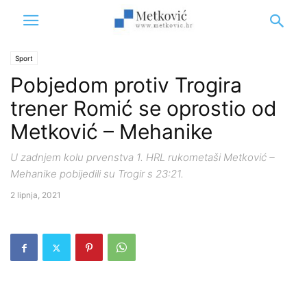
Sport
Pobjedom protiv Trogira
trener Romić se oprostio od
Metković – Mehanike
U zadnjem kolu prvenstva 1. HRL rukometaši Metković –
Mehanike pobijedili su Trogir s 23:21.
2 lipnja, 2021