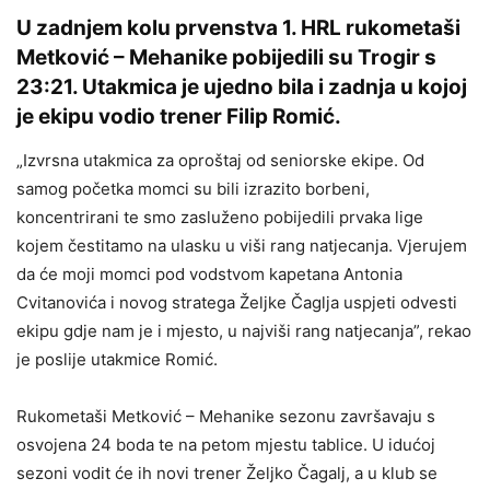
U zadnjem kolu prvenstva 1. HRL rukometaši
Metković – Mehanike pobijedili su Trogir s
23:21. Utakmica je ujedno bila i zadnja u kojoj
je ekipu vodio trener Filip Romić.
„Izvrsna utakmica za oproštaj od seniorske ekipe. Od
samog početka momci su bili izrazito borbeni,
koncentrirani te smo zasluženo pobijedili prvaka lige
kojem čestitamo na ulasku u viši rang natjecanja. Vjerujem
da će moji momci pod vodstvom kapetana Antonia
Cvitanovića i novog stratega Željke Čaglja uspjeti odvesti
ekipu gdje nam je i mjesto, u najviši rang natjecanja”, rekao
je poslije utakmice Romić.
Rukometaši Metković – Mehanike sezonu završavaju s
osvojena 24 boda te na petom mjestu tablice. U idućoj
sezoni vodit će ih novi trener Željko Čagalj, a u klub se