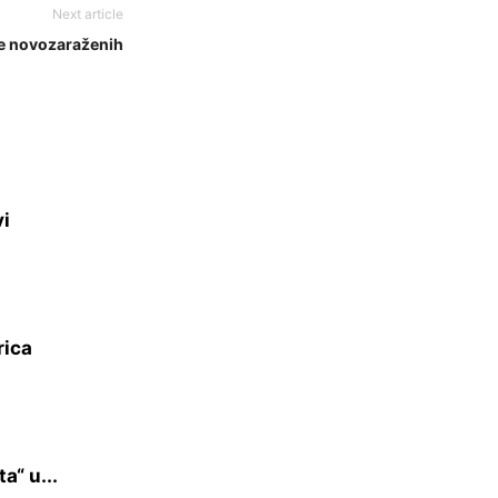
Next article
e novozaraženih
vi
rica
a“ u...