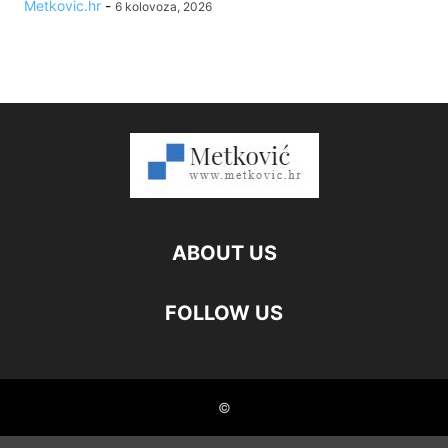
Metkovic.hr
-
6 kolovoza, 2026
ABOUT US
FOLLOW US
©