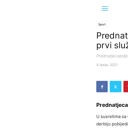
Sport
Prednat
prvi sl
Prednatjecatelji
4 lipnja, 2021
Prednatjecat
U susretima sa 
derbiju pobijedi