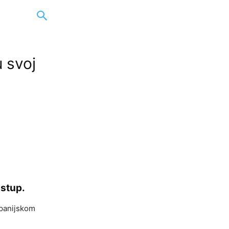
 svoj
astup.
upanijskom