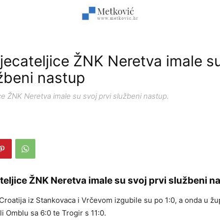
jecateljice ŽNK Neretva imale su
užbeni nastup
ce ŽNK Neretva imale su svoj prvi službeni nastup.
eljice ŽNK Neretva imale su svoj prvi službeni n
Croatija iz Stankovaca i Vrčevom izgubile su po 1:0, a onda u ž
li Omblu sa 6:0 te Trogir s 11:0.