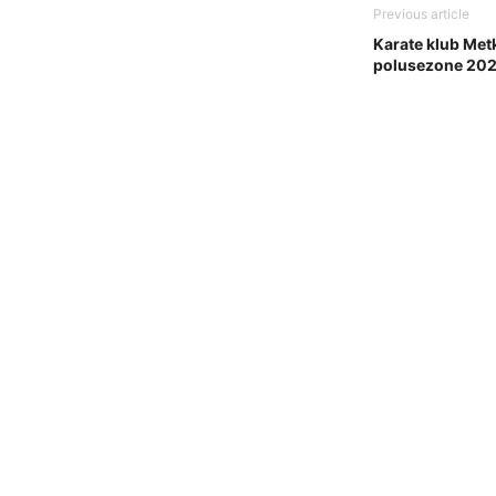
Previous article
Karate klub Met
polusezone 202