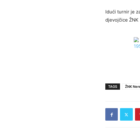
Idući turnir je
djevojčice ŽNK 
TAGS
ŽNK Ner