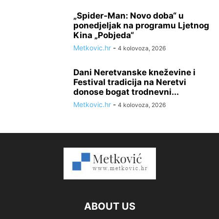
„Spider-Man: Novo doba“ u
ponedjeljak na programu Ljetnog
Kina „Pobjeda“
Metkovic.hr
-
4 kolovoza, 2026
Dani Neretvanske kneževine i
Festival tradicija na Neretvi
donose bogat trodnevni...
Metkovic.hr
-
4 kolovoza, 2026
ABOUT US