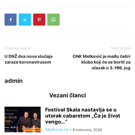
Previous article
Next article
U DNŽ dva nova slučaja
ONK Metković je među četiri
zaraze koronavirusom
kluba koji će se boriti za
ulazak u 3. HNL jug
admin
Vezani članci
Festival Skala nastavlja se u
utorak cabaretom „Ča je život
vengo…“
Metkovic.hr
-
6 kolovoza, 2026