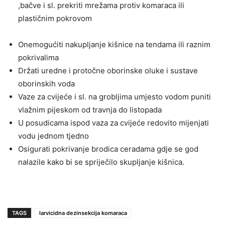
,bačve i sl. prekriti mrežama protiv komaraca ili
plastičnim pokrovom
Onemogućiti nakupljanje kišnice na tendama ili raznim
pokrivalima
Držati uredne i protočne oborinske oluke i sustave
oborinskih voda
Vaze za cvijeće i sl. na grobljima umjesto vodom puniti
vlažnim pijeskom od travnja do listopada
U posudicama ispod vaza za cvijeće redovito mijenjati
vodu jednom tjedno
Osigurati pokrivanje brodica ceradama gdje se god
nalazile kako bi se spriječilo skupljanje kišnica.
TAGS
larvicidna dezinsekcija komaraca