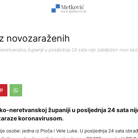
z novozaraženih
etvanskoj županiji u posljednja 24 sata nije zabilježen novi sluč
o-neretvanskoj županiji u posljednja 24 sata nij
 zaraze koronavirusom.
vije osobe: jedna iz Ploča i Vele Luke. U posljednja 24 sata obra