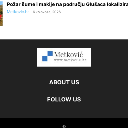
Požar šume i makije na području Glušaca lokalizir
Metkovic.hr
-
6 kolovoza, 2026
ABOUT US
FOLLOW US
©