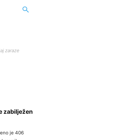
aj zaraze
e zabilježen
đeno je 406