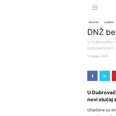
Novosti
Lokalno
DNŽ be
U Dubrovačko-ner
koronavirusom.
13 lipnja, 2021
U Dubrovačk
novi slučaj
Izliječene su d