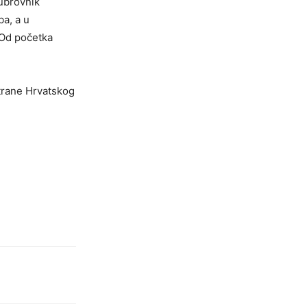
ubrovnik
ba, a u
 Od početka
strane Hrvatskog