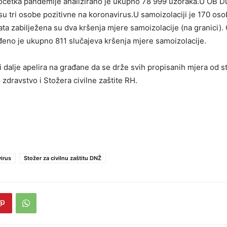
početka pandemije analizirano je ukupno 78 999 uzoraka.U OB D
su tri osobe pozitivne na koronavirus.U samoizolaciji je 170 oso
ata zabilježena su dva kršenja mjere samoizolacije (na granici).
eno je ukupno 811 slučajeva kršenja mjere samoizolacije.
 dalje apelira na građane da se drže svih propisanih mjera od 
 zdravstvo i Stožera civilne zaštite RH.
irus
Stožer za civilnu zaštitu DNŽ