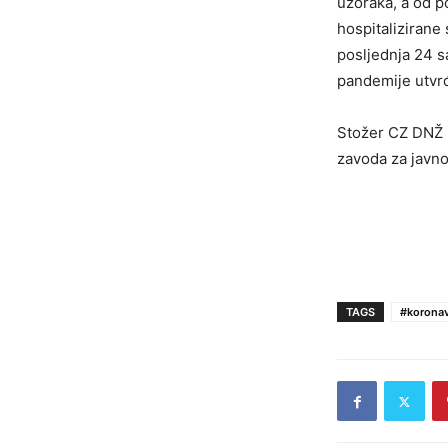
uzoraka, a od 
hospitalizirane 
posljednja 24 s
pandemije utvrđ
Stožer CZ DNŽ i
zavoda za javno
TAGS
#koronav