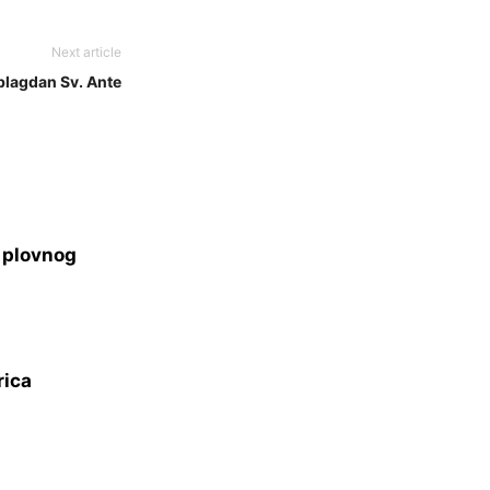
Next article
blagdan Sv. Ante
s plovnog
rica