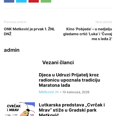
Previous article
Next article
ONK Metković je prvak 1. ŽNL
Kino ‘Pobjeda’ – u nedjelju
DNŽ
gledamo crtić ‘Luka’ i ‘Čuvaj
me s leđa 2’
admin
Vezani članci
Djeca u Udruzi Prijatelj kroz
radionicu upoznala tradiciju
Maratona lađa
Metkovic.hr
-
10 kolovoza, 2026
Lutkarska predstava „Cvrčak i
Mrav“ stiže u Gradski park
Metković