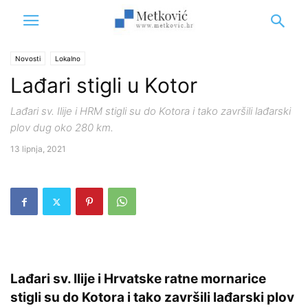
Novosti
Lokalno
Lađari stigli u Kotor
Lađari sv. Ilije i HRM stigli su do Kotora i tako završili lađarski
plov dug oko 280 km.
13 lipnja, 2021
Lađari sv. Ilije i Hrvatske ratne mornarice
stigli su do Kotora i tako završili lađarski plov