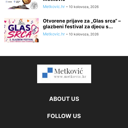
Metkovic.hr
-
10 kolovoza, 2026
Otvorene prijave za „Glas srca“ –
glazbeni festival za djecu s...
Metkovic.hr
-
10 kolovoza, 2026
ABOUT US
FOLLOW US