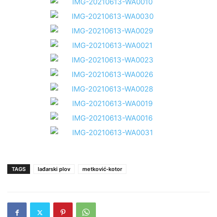
TAGS
lađarski plov
metković-kotor