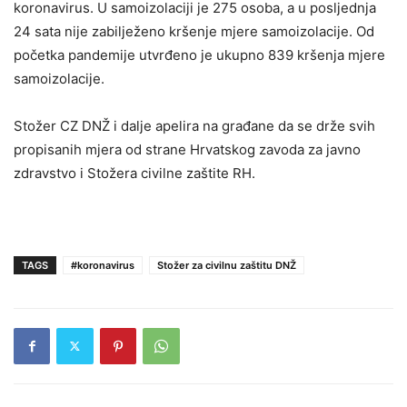
koronavirus. U samoizolaciji je 275 osoba, a u posljednja
24 sata nije zabilježeno kršenje mjere samoizolacije. Od
početka pandemije utvrđeno je ukupno 839 kršenja mjere
samoizolacije.
Stožer CZ DNŽ i dalje apelira na građane da se drže svih
propisanih mjera od strane Hrvatskog zavoda za javno
zdravstvo i Stožera civilne zaštite RH.
TAGS
#koronavirus
Stožer za civilnu zaštitu DNŽ