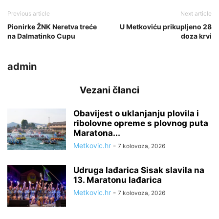
Previous article
Next article
Pionirke ŽNK Neretva treće
U Metkoviću prikupljeno 28
na Dalmatinko Cupu
doza krvi
admin
Vezani članci
Obavijest o uklanjanju plovila i
ribolovne opreme s plovnog puta
Maratona...
Metkovic.hr
-
7 kolovoza, 2026
Udruga lađarica Sisak slavila na
13. Maratonu lađarica
Metkovic.hr
-
7 kolovoza, 2026