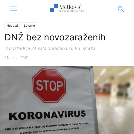
Novosti
Lokalno
DNŽ bez novozaraženih
U posljednja 24 sata obrađena su 83 uzorka.
28 lipnja, 2021