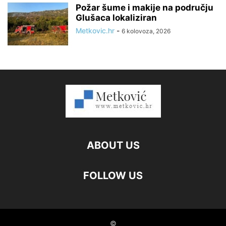
Požar šume i makije na području
Glušaca lokaliziran
Metkovic.hr
-
6 kolovoza, 2026
ABOUT US
FOLLOW US
©