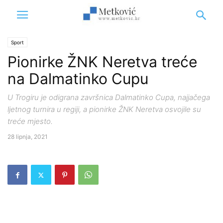
Sport
Pionirke ŽNK Neretva treće
na Dalmatinko Cupu
U Trogiru je odigrana završnica Dalmatinko Cupa, najjačega
ljetnog turnira u regiji, a pionirke ŽNK Neretva osvojile su
treće mjesto.
28 lipnja, 2021