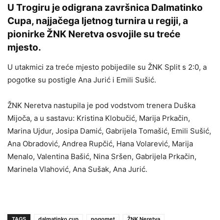
U Trogiru je odigrana završnica Dalmatinko
Cupa, najjačega ljetnog turnira u regiji, a
pionirke ŽNK Neretva osvojile su treće
mjesto.
U utakmici za treće mjesto pobijedile su ŽNK Split s 2:0, a
pogotke su postigle Ana Jurić i Emili Sušić.
ŽNK Neretva nastupila je pod vodstvom trenera Duška
Mijoča, a u sastavu: Kristina Klobučić, Marija Prkačin,
Marina Ujdur, Josipa Damić, Gabrijela Tomašić, Emili Sušić,
Ana Obradović, Andrea Rupčić, Hana Volarević, Marija
Menalo, Valentina Bašić, Nina Sršen, Gabrijela Prkačin,
Marinela Vlahović, Ana Sušak, Ana Jurić.
TAGS
dalmatinko cup
nogomet
ŽNK Neretva