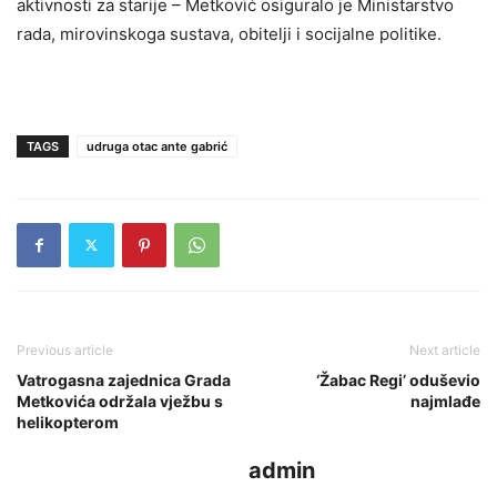
aktivnosti za starije – Metković osiguralo je Ministarstvo
rada, mirovinskoga sustava, obitelji i socijalne politike.
TAGS
udruga otac ante gabrić
Previous article
Next article
Vatrogasna zajednica Grada
‘Žabac Regi’ oduševio
Metkovića održala vježbu s
najmlađe
helikopterom
admin