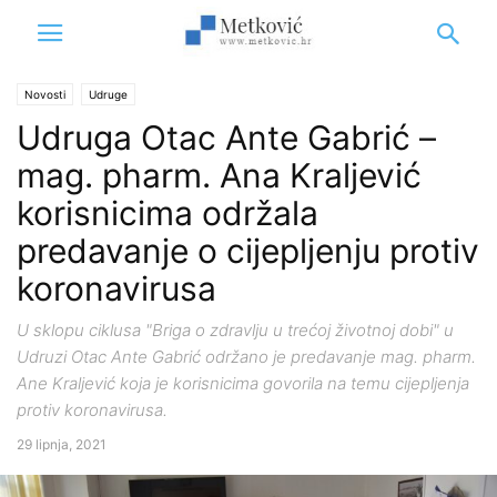
Novosti
Udruge
Udruga Otac Ante Gabrić –
mag. pharm. Ana Kraljević
korisnicima održala
predavanje o cijepljenju protiv
koronavirusa
U sklopu ciklusa "Briga o zdravlju u trećoj životnoj dobi" u
Udruzi Otac Ante Gabrić održano je predavanje mag. pharm.
Ane Kraljević koja je korisnicima govorila na temu cijepljenja
protiv koronavirusa.
29 lipnja, 2021