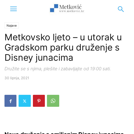
Najave
Metkovsko ljeto – u utorak u
Gradskom parku druženje s
Disney junacima
Družite se s njima, plešite i zabavljajte od 19:00 sati.
30 lipnja, 2021