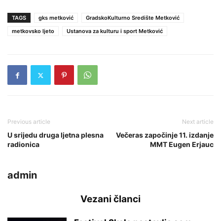
TAGS
gks metković
GradskoKulturno Središte Metković
metkovsko ljeto
Ustanova za kulturu i sport Metković
Previous article
Next article
U srijedu druga ljetna plesna
Večeras započinje 11. izdanje
radionica
MMT Eugen Erjauc
admin
Vezani članci