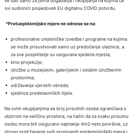
se dati samo za javna događanja i okupljanja na kojima će
svi sudionici posjedovati EU digitalnu COVID potvrdu.
*Protuepidemijske mjere ne odnose se na
:
profesionalne umjetničke izvedbe i programe na kojima
se može prisustvovati samo uz predočenje ulaznice, a
za sve posjetitelje su osigurana sjedeća mjesta;
kino projekcije;
izložbe u muzejskim, galerijskim i ostalim izložbenim
prostorima;
održavanje vjerskih obreda;
sjednice predstavničkih tijela.
Na ovim okupljanjima se broj prisutnih osoba ograničava s
obzirom na veličinu prostora, na način da za svaku prisutnu
osobu mora biti osigurano najmanje 4m2 neto površine, uz
strogo pridržavanje svih propisanih epidemioloških mjera i