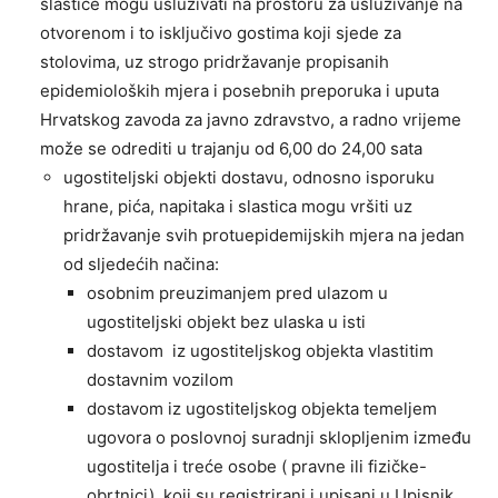
slastice mogu usluživati na prostoru za usluživanje na
otvorenom i to isključivo gostima koji sjede za
stolovima, uz strogo pridržavanje propisanih
epidemioloških mjera i posebnih preporuka i uputa
Hrvatskog zavoda za javno zdravstvo, a radno vrijeme
može se odrediti u trajanju od 6,00 do 24,00 sata
ugostiteljski objekti dostavu, odnosno isporuku
hrane, pića, napitaka i slastica mogu vršiti uz
pridržavanje svih protuepidemijskih mjera na jedan
od sljedećih načina:
osobnim preuzimanjem pred ulazom u
ugostiteljski objekt bez ulaska u isti
dostavom iz ugostiteljskog objekta vlastitim
dostavnim vozilom
dostavom iz ugostiteljskog objekta temeljem
ugovora o poslovnoj suradnji sklopljenim između
ugostitelja i treće osobe ( pravne ili fizičke-
obrtnici), koji su registrirani i upisani u Upisnik