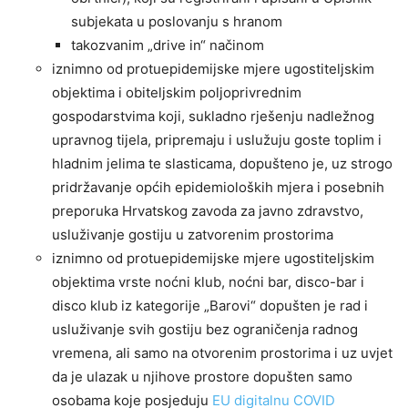
subjekata u poslovanju s hranom
takozvanim „drive in“ načinom
iznimno od protuepidemijske mjere ugostiteljskim
objektima i obiteljskim poljoprivrednim
gospodarstvima koji, sukladno rješenju nadležnog
upravnog tijela, pripremaju i uslužuju goste toplim i
hladnim jelima te slasticama, dopušteno je, uz strogo
pridržavanje općih epidemioloških mjera i posebnih
preporuka Hrvatskog zavoda za javno zdravstvo,
usluživanje gostiju u zatvorenim prostorima
iznimno od protuepidemijske mjere ugostiteljskim
objektima vrste noćni klub, noćni bar, disco-bar i
disco klub iz kategorije „Barovi“ dopušten je rad i
usluživanje svih gostiju bez ograničenja radnog
vremena, ali samo na otvorenim prostorima i uz uvjet
da je ulazak u njihove prostore dopušten samo
osobama koje posjeduju
EU digitalnu COVID