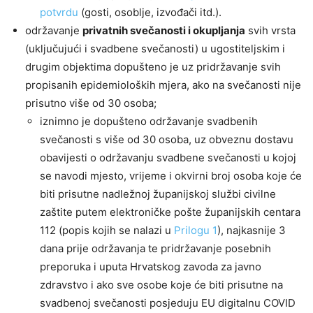
potvrdu
(gosti, osoblje, izvođači itd.).
održavanje
privatnih svečanosti i okupljanja
svih vrsta
(uključujući i svadbene svečanosti) u ugostiteljskim i
drugim objektima dopušteno je uz pridržavanje svih
propisanih epidemioloških mjera, ako na svečanosti nije
prisutno više od 30 osoba;
iznimno je dopušteno održavanje svadbenih
svečanosti s više od 30 osoba, uz obveznu dostavu
obavijesti o održavanju svadbene svečanosti u kojoj
se navodi mjesto, vrijeme i okvirni broj osoba koje će
biti prisutne nadležnoj županijskoj službi civilne
zaštite putem elektroničke pošte županijskih centara
112 (popis kojih se nalazi u
Prilogu 1
), najkasnije 3
dana prije održavanja te pridržavanje posebnih
preporuka i uputa Hrvatskog zavoda za javno
zdravstvo i ako sve osobe koje će biti prisutne na
svadbenoj svečanosti posjeduju EU digitalnu COVID