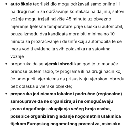
auto škole
teorijski dio mogu održavati samo online ili
na drugi način za održavanje kontakata na daljinu, satovi
vožnje mogu trajati najviše 45 minuta uz obvezno
mjerenje tjelesne temperature prije ulaska u automobil,
pauza između dva kandidata mora biti minimalno 10
minuta za prozračivanje i dezinfekciju automobila te se
mora voditi evidencija svih polaznika na satovima
vožnje
preporuka da se
vjerski obredi
kad god je to moguće
prenose putem radio, tv programa ili na drugi način koji
će omogućiti vjernicima da prisustvuju vjerskom obredu
bez dolaska u vjerske objekte;
preporuka jedinicama lokalne i područne (regionalne)
samouprave da ne organiziraju i ne omogućavaju
javna događanja i okupljanja većeg broja osoba,
posebice organiziran gledanje nogometnih utakmica
tijekom Europskog nogometnog prvenstva, osim ako