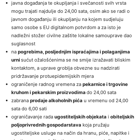
javna događanja te okupljanja i svečanosti svih vrsta
mogu trajati najdulje do 24,00 sata, osim ako se radi o
javnom događanju ili okupljanju na kojem sudjeluju
samo osobe s EU digitalnom potvrdom a za isto je
nadležni stožer civilne zaštite lokalne samouprave dao
suglasnost
na
pogrebima, posljednjim ispraćajima i polaganjima
urni
sućut ožalošćenima se ne smije izražavati bliskim
kontaktom, a uprave groblja obvezne su nadzirati
pridržavanje protuepidemijskih mjera
ograničenje radnog vremena za
pekarnice i trgovine
kruhom i pekarskim proizvodima
do 24,00 sata
zabrana
prodaje alkoholnih pića
u vremenu od 24,00
sata do 6,00 sati
ograničavanje rada
ugostiteljskih objekata
i
obiteljskih
poljoprivrednih gospodarstava
koja pružaju
ugostiteljske usluge na način da hranu, piće, napitke i