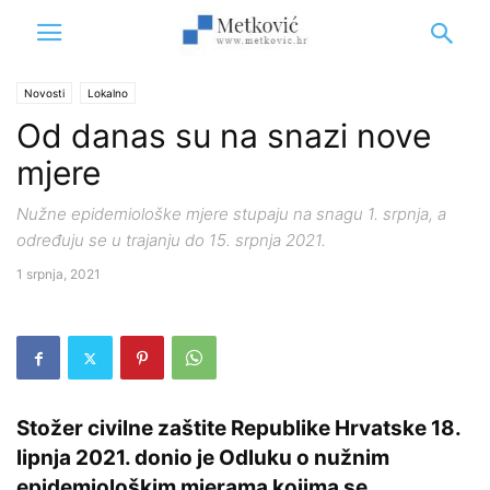
Novosti
Lokalno
Od danas su na snazi nove
mjere
Nužne epidemiološke mjere stupaju na snagu 1. srpnja, a
određuju se u trajanju do 15. srpnja 2021.
1 srpnja, 2021
Stožer civilne zaštite Republike Hrvatske 18.
lipnja 2021. donio je Odluku o nužnim
epidemiološkim mjerama kojima se