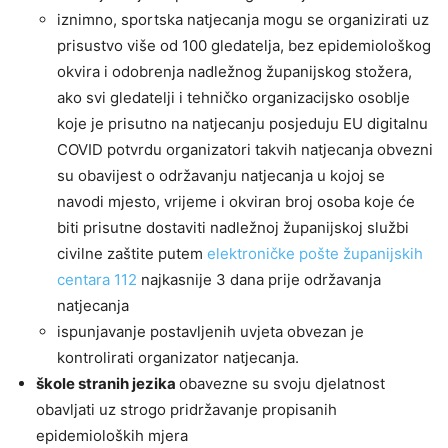
iznimno, sportska natjecanja mogu se organizirati uz
prisustvo više od 100 gledatelja, bez epidemiološkog
okvira i odobrenja nadležnog županijskog stožera,
ako svi gledatelji i tehničko organizacijsko osoblje
koje je prisutno na natjecanju posjeduju EU digitalnu
COVID potvrdu organizatori takvih natjecanja obvezni
su obavijest o održavanju natjecanja u kojoj se
navodi mjesto, vrijeme i okviran broj osoba koje će
biti prisutne dostaviti nadležnoj županijskoj službi
civilne zaštite putem
elektroničke pošte županijskih
centara 112
najkasnije 3 dana prije održavanja
natjecanja
ispunjavanje postavljenih uvjeta obvezan je
kontrolirati organizator natjecanja.
škole stranih jezika
obavezne su svoju djelatnost
obavljati uz strogo pridržavanje propisanih
epidemioloških mjera